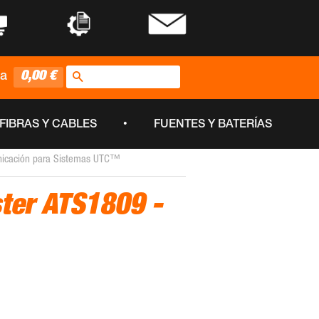
•
•
Buscar
0,00 €
ta
•
FIBRAS Y CABLES
FUENTES Y BATERÍAS
icación para Sistemas UTC™
ter ATS1809 -