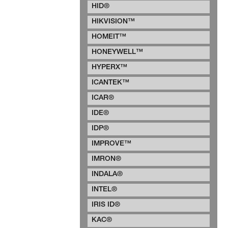
HID®
HIKVISION™
HOMEIT™
HONEYWELL™
HYPERX™
ICANTEK™
ICAR®
IDE®
IDP®
IMPROVE™
IMRON®
INDALA®
INTEL®
IRIS ID®
KAC®