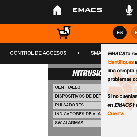
•
•
•
•
CONTROL DE ACCESOS
SMART CITY
EMACS
te r
identifiques
a
una compra p
INTRUSIÓN
problemas co
CENTRALES
DISPOSITIVOS DE DETECCIÓN
Si no cuenta
PULSADORES
en
EMACS
ha
Cuenta
INDICADORES DE ALARMA
SW ALARMAS