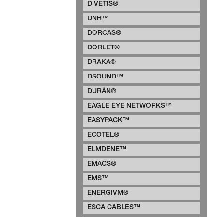
DIVETIS®
DNH™
DORCAS®
DORLET®
DRAKA®
DSOUND™
DURÁN®
EAGLE EYE NETWORKS™
EASYPACK™
ECOTEL®
ELMDENE™
EMACS®
EMS™
ENERGIVM®
ESCA CABLES™