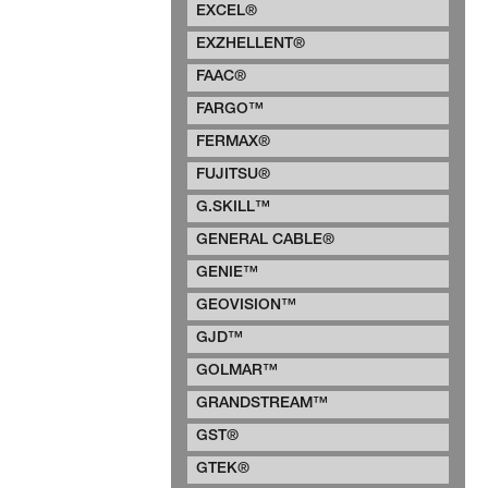
EXCEL®
EXZHELLENT®
FAAC®
FARGO™
FERMAX®
FUJITSU®
G.SKILL™
GENERAL CABLE®
GENIE™
GEOVISION™
GJD™
GOLMAR™
GRANDSTREAM™
GST®
GTEK®