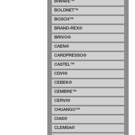
BIWAVE™
BOLDNET™
BOSCH™
BRAND-REX®
BRIVO®
CAEN®
CARDPRESSO®
CASTEL™
CDVI®
CEBEK®
CEMBRE™
CERVI®
CHUANGO™
CIAS®
CLEMSA®