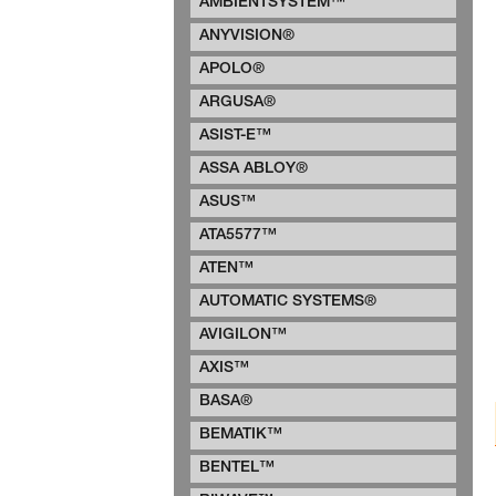
AMBIENTSYSTEM™
ANYVISION®
APOLO®
ARGUSA®
ASIST-E™
ASSA ABLOY®
ASUS™
ATA5577™
ATEN™
AUTOMATIC SYSTEMS®
AVIGILON™
AXIS™
BASA®
BEMATIK™
BENTEL™