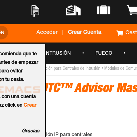
•
•
•
•
Acceder
|
Crear Cuenta
Ces
•
•
•
CCTV
INTRUSIÓN
FUEGO
ecomienda que te
ntes de empezar
›
›
Inicio
Módulos de Ampliación para Centrales de Intrusión
Módulos de Comun
ara evitar
n tu cesta.
Módulo UTC™ Advisor Mas
s con una cuenta
G3
z click en
Crear
Ref.:
ATS1809
Gracias
Tarjeta de comunicación IP para centrales