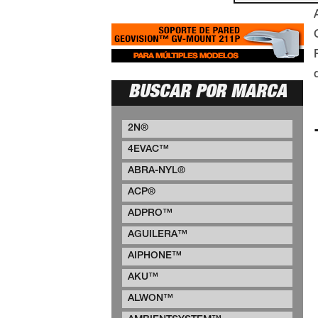
BUSCAR POR MARCA
2N®
4EVAC™
ABRA-NYL®
ACP®
ADPRO™
AGUILERA™
AIPHONE™
AKU™
ALWON™