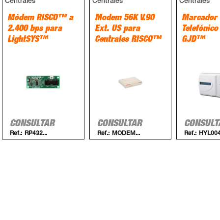
Centrales
Centrales
Centrales
Módem RISCO™ a
Modem 56K V.90
Marcador
2.400 bps para
Ext. US para
Telefónico
LightSYS™
Centrales RISCO™
GJD™
CONSULTAR
CONSULTAR
CONSULT
Ref.:
RP432...
Ref.:
MODEM...
Ref.:
HYL00