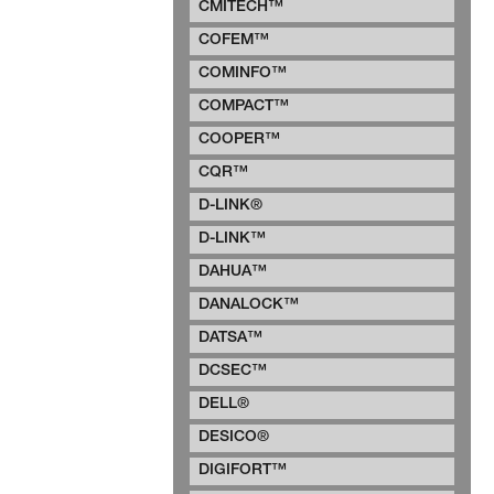
CMITECH™
COFEM™
COMINFO™
COMPACT™
COOPER™
CQR™
D-LINK®
D-LINK™
DAHUA™
DANALOCK™
DATSA™
DCSEC™
DELL®
DESICO®
DIGIFORT™