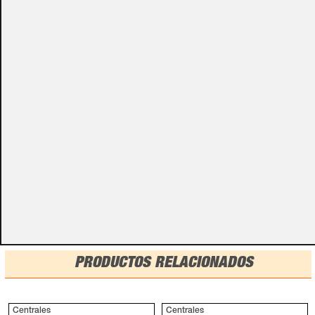
Algunos de nuestros productos necesitan ser
especificados con algunas opciones de configuración.
Por favor, no olvides darnos esa información en los
campos de textos opcionales que te aparecen en el
carro de la compra.
Métodos de pago
PRODUCTOS RELACIONADOS
Centrales
Centrales