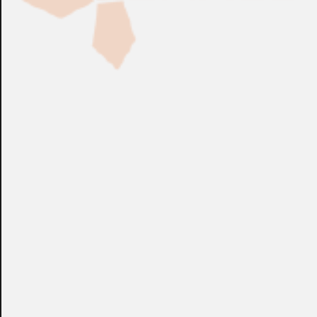
Fabricación Bajo Pedido
CONSULTAR
Puedes consultar el precio de este producto enviando un email a:
store@emacs.es