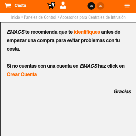
Cesta
›
›
Inicio
Paneles de Control
Accesorios para Centrales de Intrusión
EMACS
te recomienda que te
identifiques
antes de
Caja PULSAR®
empezar una compra para evitar problemas con tu
cesta.
17/TRP40/PAR para
Si no cuentas con una cuenta en
EMACS
haz click en
Centrales de Intrusión
Crear Cuenta
Ref.:
AWO214
Gracias
Uso previsto: PARADOX. Dimensiones externas del recinto:
W = 320, H = 400, D + D1 = 90 + 8 [+/- 2 mm]. Dimensiones
externas del panel frontal: W1 = 325, H1 = 405 [+/- 2 mm].
Transformador: TRP 40VA / 16V / 18V, IP30. Batería de
montaje: 17Ah / 12V. Protección contra manipulaciones: