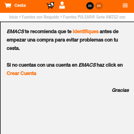
Cesta
›
›
Inicio
Fuentes con Respaldo
Fuentes PULSAR® Serie AWZG2 con
Respaldo - Grado 2
EMACS
te recomienda que te
identifiques
antes de
Fuente con Respaldo
empezar una compra para evitar problemas con tu
cesta.
PULSAR® AWZG2
Si no cuentas con una cuenta en
EMACS
haz click en
13,8V/2A/7Ah - Grado 2
Crear Cuenta
Ref.:
AWZG2-12V2A-B
Gracias
Salida de la fuente de alimentación: 2 A / 13,8 V CC - para
aplicaciones de uso general. 0.58A / 13.8VDC - GRADO 1 y
2. Cumple con los estándares: (1) Construcción que cumple
con EN50131, GRADO 1 y 2; (2) Norma de control de