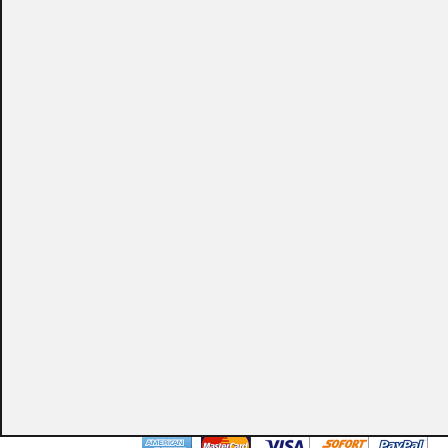
CONSULTAR
Puedes consultar el precio de este producto enviando un email a:
store@emacs.es
Algunos de nuestros productos necesitan ser
especificados con algunas opciones de configuración.
Por favor, no olvides darnos esa información en los
campos de textos opcionales que te aparecen en el
carro de la compra.
Métodos de pago