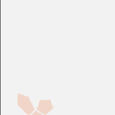
acceso EN60839-11: 2013, Grado 1 y 2. Corriente de carga
de la batería: 0.2A / 0.5A. Batería: 1 x 7Ah. Consumo de
corriente de los sistemas de la PSU: 11 mA máx.
Dimensiones: 205 x 237 x 82 [+/- 2 mm], distancia al suelo:
8 mm. Protecciones: SCP, OLP, OVP, UVP, sabotaje -
apertura del recinto. Salidas técnicas Tipo OC: (1) EPS -
fallo de alimentación de CA, (2) APS - fallo de batería.
Indicación óptica LED. Material: chapa DC01, 0,7 mm,
RAL9003 (blanco), metálico. IP20.
+info: