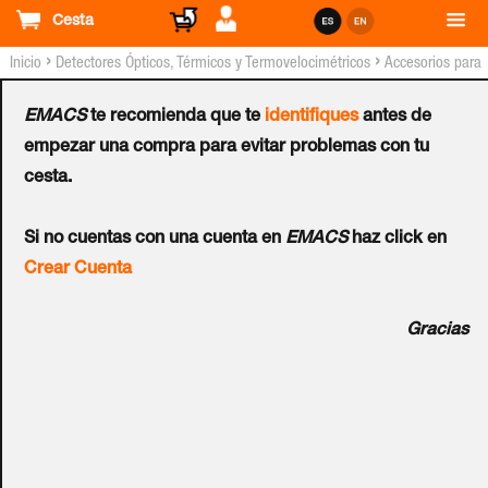
Cesta
›
›
Inicio
Detectores Ópticos, Térmicos y Termovelocimétricos
Accesorios para
Detectores HONEYWELL™ NOTIFIER® Convencionales.
EMACS
te recomienda que te
identifiques
antes de
Base NOTIFIER® Estándar
empezar una compra para evitar problemas con tu
cesta.
con Resistencia para
Si no cuentas con una cuenta en
EMACS
haz click en
Entrada de Tubo de 18-
Crear Cuenta
20mm
Gracias
Ref.:
B401DGR
Base estándar alta con resistencia limitadora de corriente
de 470 Ohmios para instalaciones con tubo visto para