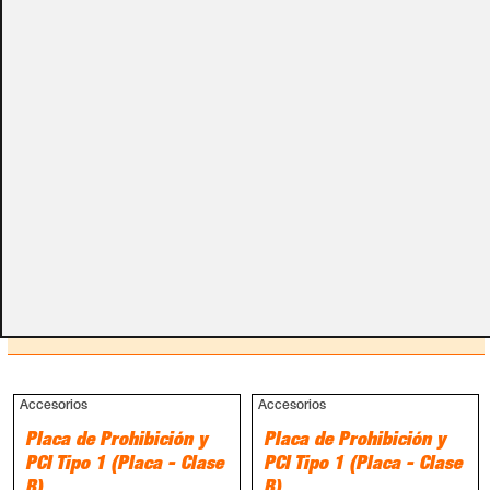
Por favor, no olvides darnos esa información en los
campos de textos opcionales que te aparecen en el
carro de la compra.
Métodos de pago
PRODUCTOS RELACIONADOS
Accesorios
Accesorios
Placa de Prohibición y
Placa de Prohibición y
PCI Tipo 1 (Placa - Clase
PCI Tipo 1 (Placa - Clase
B)
B)