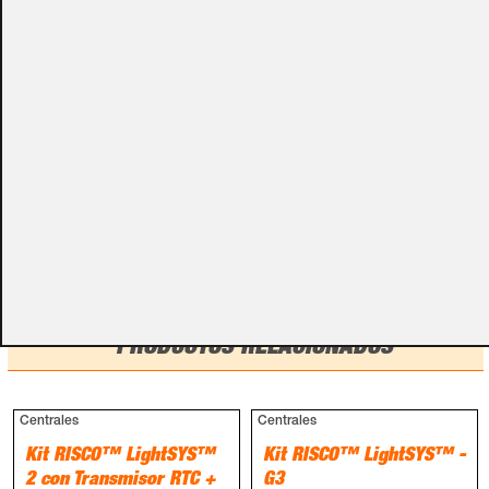
Por favor, no olvides darnos esa información en los
campos de textos opcionales que te aparecen en el
carro de la compra.
Métodos de pago
PRODUCTOS RELACIONADOS
Centrales
Centrales
Kit RISCO™ LightSYS™
Kit RISCO™ LightSYS™ -
2 con Transmisor RTC +
G3