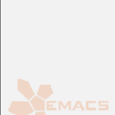
98 mm.
+info: