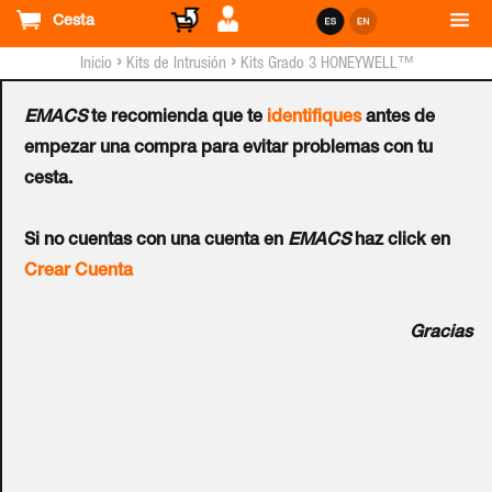
Cesta
›
›
Inicio
Kits de Intrusión
Kits Grado 3 HONEYWELL™
EMACS
te recomienda que te
identifiques
antes de
Kit HONEYWELL™
empezar una compra para evitar problemas con tu
cesta.
GALAXY™ Flex Central V3
Si no cuentas con una cuenta en
EMACS
haz click en
20 + Teclado + Módulo
Crear Cuenta
IP/GPRS - G3
Gracias
Ref.:
C015-E1-K11GI
Kit con panel de control HONEYWELL™ GALAXY™ Flex™
V3 Grado 3 20 zonas. Teclado MK-7. Módulo IP de
comunicación + GPRS. Caja especial Grado 3. 393 x 367 x