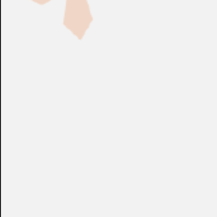
Fabricación Bajo Pedido
CONSULTAR
Puedes consultar el precio de este producto enviando un email a:
store@emacs.es
Algunos de nuestros productos necesitan ser
especificados con algunas opciones de configuración.