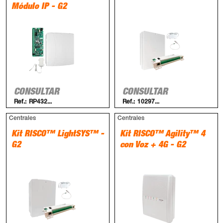
Módulo IP - G2
CONSULTAR
CONSULTAR
Ref.:
RP432...
Ref.:
10297...
Centrales
Centrales
Kit RISCO™ LightSYS™ -
Kit RISCO™ Agility™ 4
G2
con Voz + 4G - G2