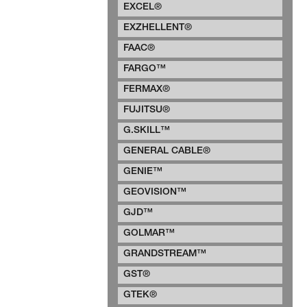
EXCEL®
EXZHELLENT®
FAAC®
FARGO™
FERMAX®
FUJITSU®
G.SKILL™
GENERAL CABLE®
GENIE™
GEOVISION™
GJD™
GOLMAR™
GRANDSTREAM™
GST®
GTEK®