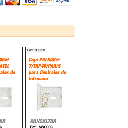
Centrales
SAR®
Caja PULSAR®
ATEL
7/TRP40/PAR/S
ales de
para Centrales de
Intrusión
AR
CONSULTAR
6
Ref.:
AWO008