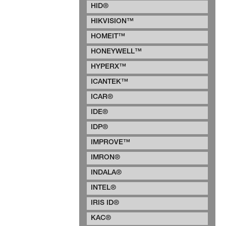
HID®
HIKVISION™
HOMEIT™
HONEYWELL™
HYPERX™
ICANTEK™
ICAR®
IDE®
IDP®
IMPROVE™
IMRON®
INDALA®
INTEL®
IRIS ID®
KAC®