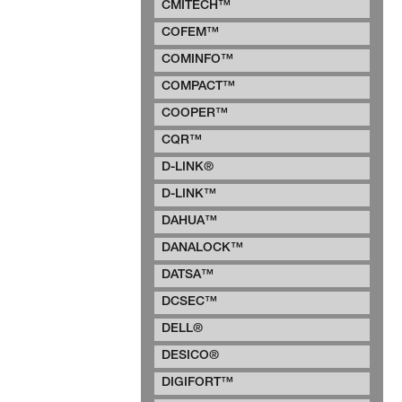
CMITECH™
COFEM™
COMINFO™
COMPACT™
COOPER™
CQR™
D-LINK®
D-LINK™
DAHUA™
DANALOCK™
DATSA™
DCSEC™
DELL®
DESICO®
DIGIFORT™