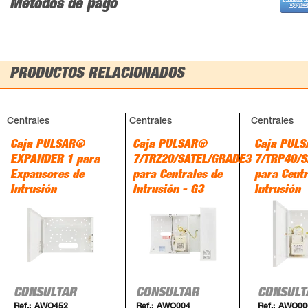
Métodos de pago
PRODUCTOS RELACIONADOS
Centrales
Centrales
Centrales
Caja PULSAR®
Caja PULSAR®
Caja PUL
EXPANDER 1 para
7/TRZ20/SATEL/GRADE3
7/TRP40/S
Expansores de
para Centrales de
para Centr
Intrusión
Intrusión - G3
Intrusión
CONSULTAR
CONSULTAR
CONSULT
Ref.:
AWO452
Ref.:
AWO004
Ref.:
AWO00