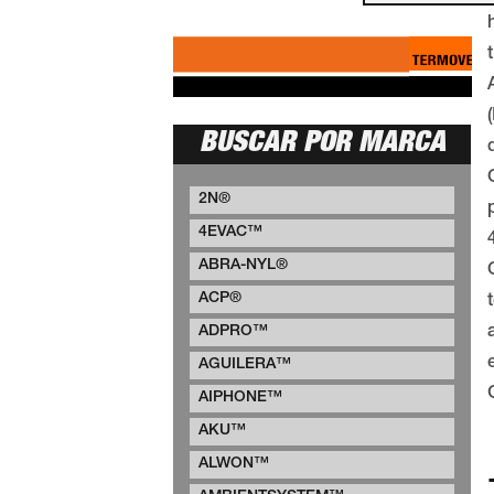
BUSCAR POR MARCA
2N®
4EVAC™
ABRA-NYL®
ACP®
ADPRO™
AGUILERA™
AIPHONE™
AKU™
ALWON™