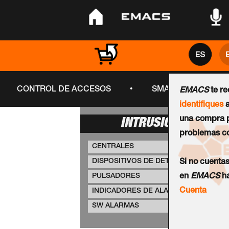
•
•
•
•
CONTROL DE ACCESOS
SMART CITY
EMACS
te r
identifiques
a
una compra p
INTRUSIÓN
problemas co
CENTRALES
DISPOSITIVOS DE DETECCIÓN
Si no cuenta
PULSADORES
en
EMACS
ha
Cuenta
INDICADORES DE ALARMA
SW ALARMAS