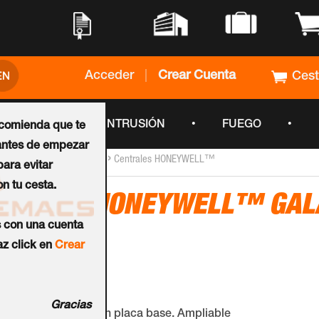
•
•
•
•
Acceder
|
Crear Cuenta
Ces
•
•
•
CCTV
INTRUSIÓN
FUEGO
ecomienda que te
ntes de empezar
›
›
Inicio
Paneles de Control
Centrales HONEYWELL™
ara evitar
n tu cesta.
Central HONEYWELL™ GAL
s con una cuenta
50 - G3
z click en
Crear
Ref.:
C016-L-E1
Gracias
12 Zonas y 1 salida en placa base. Ampliable