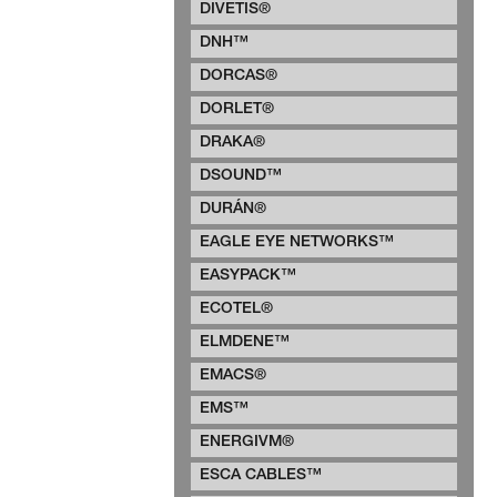
DIVETIS®
DNH™
DORCAS®
DORLET®
DRAKA®
DSOUND™
DURÁN®
EAGLE EYE NETWORKS™
EASYPACK™
ECOTEL®
ELMDENE™
EMACS®
EMS™
ENERGIVM®
ESCA CABLES™