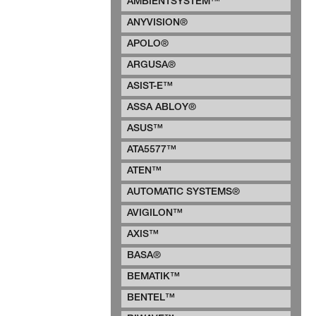
AMBIENTSYSTEM™
ANYVISION®
APOLO®
ARGUSA®
ASIST-E™
ASSA ABLOY®
ASUS™
ATA5577™
ATEN™
AUTOMATIC SYSTEMS®
AVIGILON™
AXIS™
BASA®
BEMATIK™
BENTEL™