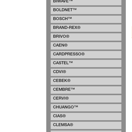
BIWAVE™
BOLDNET™
BOSCH™
BRAND-REX®
BRIVO®
CAEN®
CARDPRESSO®
CASTEL™
CDVI®
CEBEK®
CEMBRE™
CERVI®
CHUANGO™
CIAS®
CLEMSA®