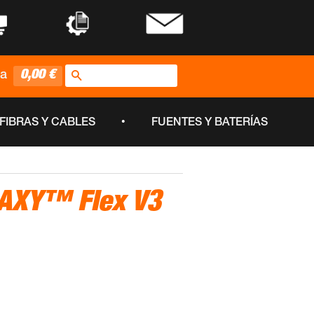
•
•
Buscar
0,00 €
ta
•
FIBRAS Y CABLES
FUENTES Y BATERÍAS
AXY™ Flex V3