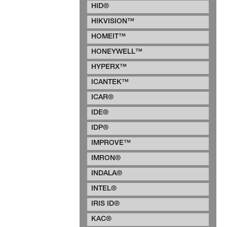
HID®
HIKVISION™
HOMEIT™
HONEYWELL™
HYPERX™
ICANTEK™
ICAR®
IDE®
IDP®
IMPROVE™
IMRON®
INDALA®
INTEL®
IRIS ID®
KAC®