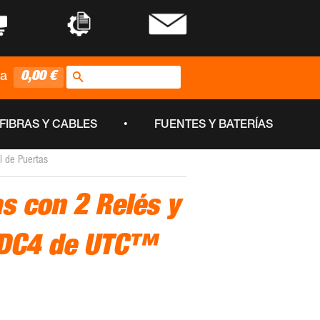
•
•
Buscar
0,00 €
ta
•
FIBRAS Y CABLES
FUENTES Y BATERÍAS
l de Puertas
s con 2 Relés y
CDC4 de UTC™