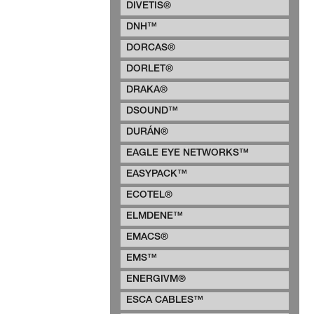
DIVETIS®
DNH™
DORCAS®
DORLET®
DRAKA®
DSOUND™
DURÁN®
EAGLE EYE NETWORKS™
EASYPACK™
ECOTEL®
ELMDENE™
EMACS®
EMS™
ENERGIVM®
ESCA CABLES™