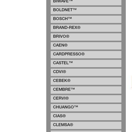
BIWAVE™
BOLDNET™
BOSCH™
BRAND-REX®
BRIVO®
CAEN®
CARDPRESSO®
CASTEL™
CDVI®
CEBEK®
CEMBRE™
CERVI®
CHUANGO™
CIAS®
CLEMSA®