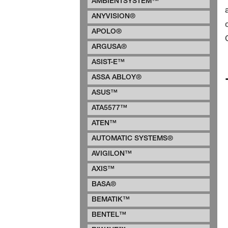
AMBIENTSYSTEM™
ANYVISION®
APOLO®
ARGUSA®
ASIST-E™
ASSA ABLOY®
ASUS™
ATA5577™
ATEN™
AUTOMATIC SYSTEMS®
AVIGILON™
AXIS™
BASA®
BEMATIK™
BENTEL™