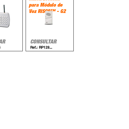
para Módulo de
Voz RISCO™ - G2
AR
CONSULTAR
4
Ref.:
RP128...