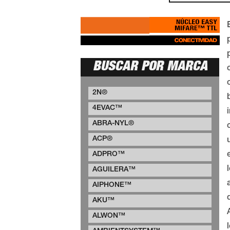
BUSCAR POR MARCA
2N®
4EVAC™
ABRA-NYL®
ACP®
ADPRO™
AGUILERA™
AIPHONE™
AKU™
ALWON™