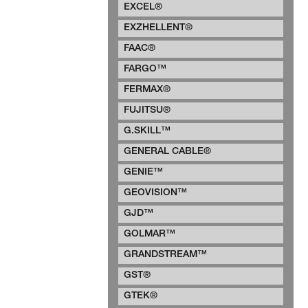
EXCEL®
EXZHELLENT®
FAAC®
FARGO™
FERMAX®
FUJITSU®
G.SKILL™
GENERAL CABLE®
GENIE™
GEOVISION™
GJD™
GOLMAR™
GRANDSTREAM™
GST®
GTEK®