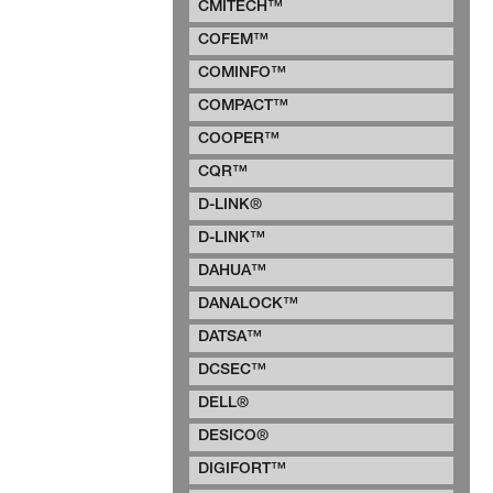
CMITECH™
COFEM™
COMINFO™
COMPACT™
COOPER™
CQR™
D-LINK®
D-LINK™
DAHUA™
DANALOCK™
DATSA™
DCSEC™
DELL®
DESICO®
DIGIFORT™