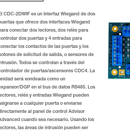
El CDC-2DWIF es un Interfaz Wiegand de dos
puertas que ofrece dos interfaces Wiegand
para conectar dos lectores, dos relés para
controlar dos puertas y 4 entradas para
conectar los contactos de las puertas y los
botones de solicitud de salida, o sensores de
intrusión. Todos se controlan a través del
controlador de puertas/ascensores CDC4. La
unidad será sondeada como un
expansor/DGP en el bus de datos RS485. Los
lectores, relés y entradas Wiegand pueden
asignarse a cualquier puerta o enviarse
directamente al panel de control Advisor
Advanced cuando sea necesario. Usando los
lectores, las áreas de intrusión pueden ser