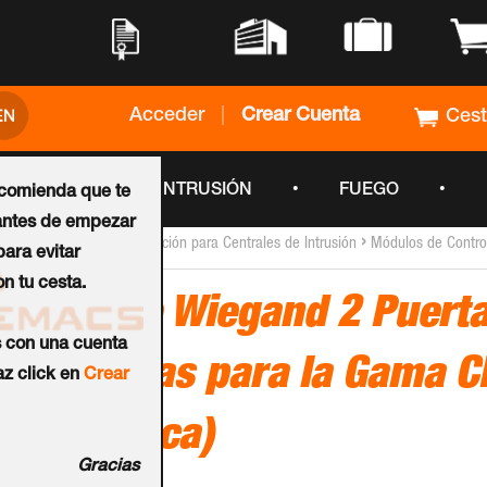
•
•
•
•
Acceder
|
Crear Cuenta
Ces
•
•
•
CCTV
INTRUSIÓN
FUEGO
ecomienda que te
ntes de empezar
›
›
Inicio
Módulos de Ampliación para Centrales de Intrusión
Módulos de Contro
ara evitar
n tu cesta.
Interface Wiegand 2 Puerta
s con una cuenta
4 Entradas para la Gama 
z click en
Crear
(Sólo Placa)
Gracias
Ref.:
CDC-2DWIF