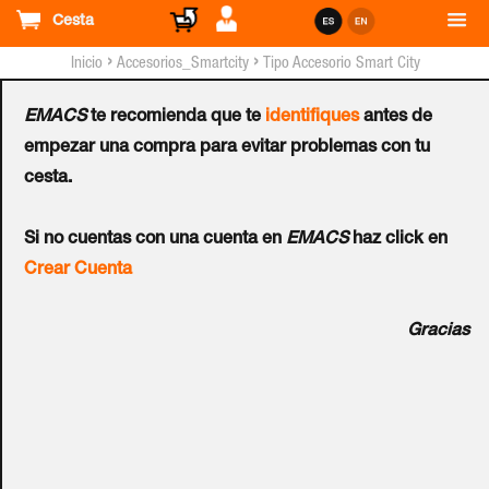
Cesta
›
›
Inicio
Accesorios_Smartcity
Tipo Accesorio Smart City
EMACS
te recomienda que te
identifiques
antes de
Accesorio
empezar una compra para evitar problemas con tu
Ref.:
CF/VEH/002(BL2xxToll)
cesta.
Si no cuentas con una cuenta en
EMACS
haz click en
Solución 2 - Brazo derecho - Puerta trasera y / o derecha.
Crear Cuenta
Gracias