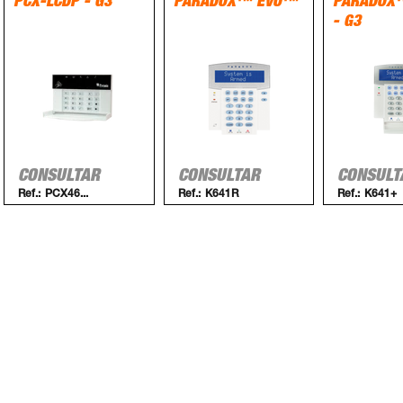
PCX-LCDP - G3
PARADOX™ EVO™
PARADOX
- G3
CONSULTAR
CONSULTAR
CONSULT
Ref.:
PCX46...
Ref.:
K641R
Ref.:
K641+