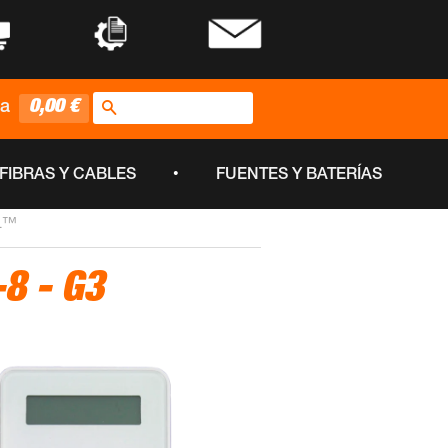
•
•
Buscar
0,00 €
ta
•
FIBRAS Y CABLES
FUENTES Y BATERÍAS
LL™
8 - G3