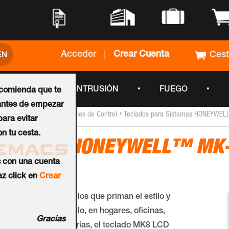
•
•
•
•
Acceder
|
Crear Cuenta
Ces
•
•
•
CCTV
INTRUSIÓN
FUEGO
ecomienda que te
ntes de empezar
›
›
Inicio
Teclados para Paneles de Control
Teclados para Sistemas HONEYWE
ara evitar
n tu cesta.
Teclado HONEYWELL™ MK-
s con una cuenta
Ref.:
CP050-00-01
z click en
Crear
En aquellos casos en los que priman el estilo y
la estética, por ejemplo, en hogares, oficinas,
Gracias
restaurantes o cafeterías, el teclado MK8 LCD