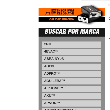
BUSCAR POR MARCA
2N®
4EVAC™
ABRA-NYL®
ACP®
ADPRO™
AGUILERA™
AIPHONE™
AKU™
ALWON™