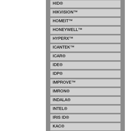
HID®
HIKVISION™
HOMEIT™
HONEYWELL™
HYPERX™
ICANTEK™
ICAR®
IDE®
IDP®
IMPROVE™
IMRON®
INDALA®
INTEL®
IRIS ID®
KAC®