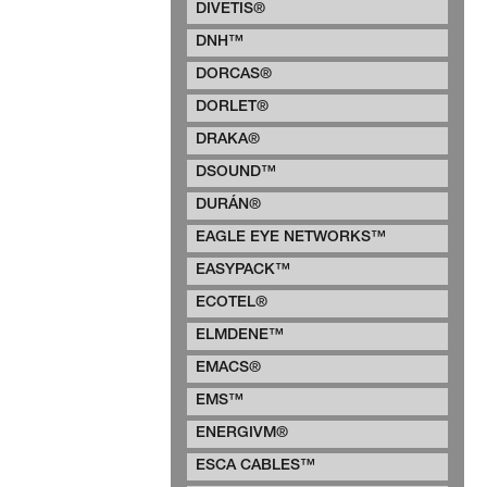
DIVETIS®
DNH™
DORCAS®
DORLET®
DRAKA®
DSOUND™
DURÁN®
EAGLE EYE NETWORKS™
EASYPACK™
ECOTEL®
ELMDENE™
EMACS®
EMS™
ENERGIVM®
ESCA CABLES™