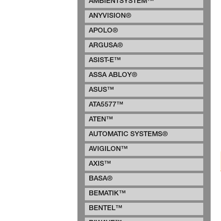
AMBIENTSYSTEM™
ANYVISION®
APOLO®
ARGUSA®
ASIST-E™
ASSA ABLOY®
ASUS™
ATA5577™
ATEN™
AUTOMATIC SYSTEMS®
AVIGILON™
AXIS™
BASA®
BEMATIK™
BENTEL™