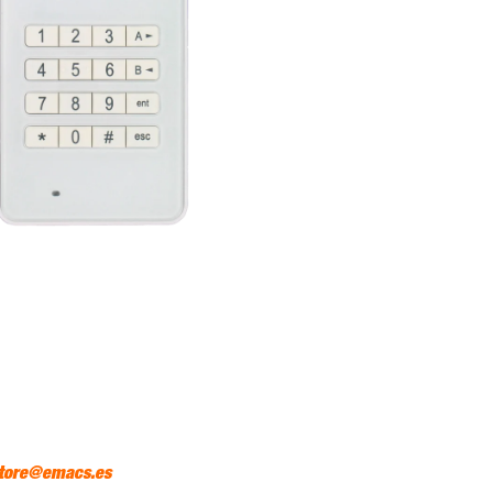
tore@emacs.es