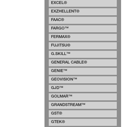
EXCEL®
EXZHELLENT®
FAAC®
FARGO™
FERMAX®
FUJITSU®
G.SKILL™
GENERAL CABLE®
GENIE™
GEOVISION™
GJD™
GOLMAR™
GRANDSTREAM™
GST®
GTEK®