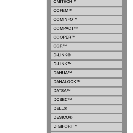
CMITECH™
COFEM™
COMINFO™
COMPACT™
COOPER™
CQR™
D-LINK®
D-LINK™
DAHUA™
DANALOCK™
DATSA™
DCSEC™
DELL®
DESICO®
DIGIFORT™