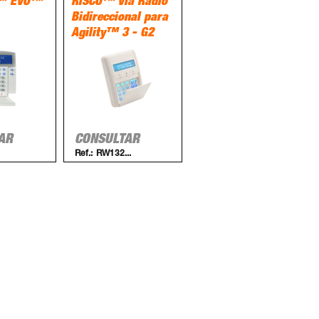
™ EVO™
RISCO™ Vía Radio
Bidireccional para
Agility™ 3 - G2
AR
CONSULTAR
Ref.:
RW132...