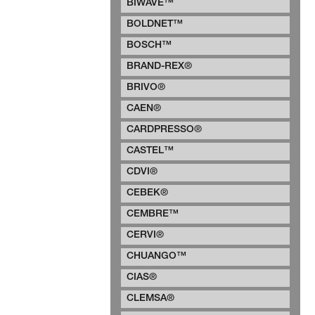
BIWAVE™
BOLDNET™
BOSCH™
BRAND-REX®
BRIVO®
CAEN®
CARDPRESSO®
CASTEL™
CDVI®
CEBEK®
CEMBRE™
CERVI®
CHUANGO™
CIAS®
CLEMSA®