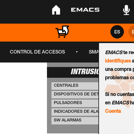
•
•
•
•
CONTROL DE ACCESOS
SMART CITY
EMACS
te r
identifiques
a
una compra p
INTRUSIÓN
problemas co
CENTRALES
DISPOSITIVOS DE DETECCIÓN
Si no cuenta
PULSADORES
en
EMACS
ha
Cuenta
INDICADORES DE ALARMA
SW ALARMAS