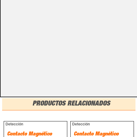
especificados con algunas opciones de configuración.
Por favor, no olvides darnos esa información en los
campos de textos opcionales que te aparecen en el
carro de la compra.
Métodos de pago
PRODUCTOS RELACIONADOS
Detección
Detección
Contacto Magnético
Contacto Magnético