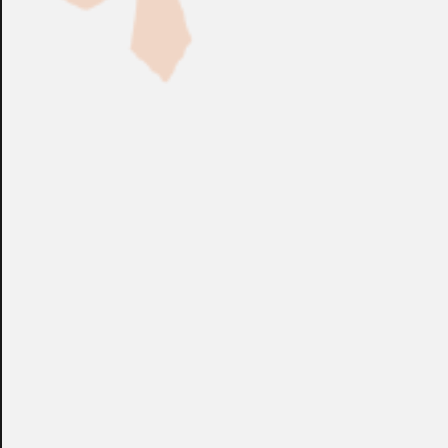
Fabricación Bajo Pedido
CONSULTAR
Puedes consultar el precio de este producto enviando un email a:
store@emacs.es
Algunos de nuestros productos necesitan ser