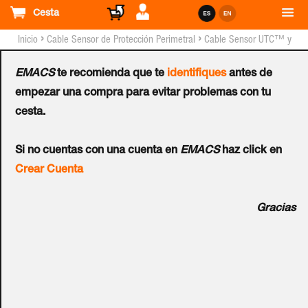
Cesta
›
›
Inicio
Cable Sensor de Protección Perimetral
Cable Sensor UTC™ y
Elementos Asociados
EMACS
te recomienda que te
identifiques
antes de
Mini Interfaz de Red
empezar una compra para evitar problemas con tu
cesta.
UTC™ (USB a RS-422 y
Si no cuentas con una cuenta en
EMACS
haz click en
Fibra Multimodo)
Crear Cuenta
Ref.:
DF501
Gracias
Mini unidad de interfaz de red (USB a RS-422 y Fibra
multimodo), montaje en carril DIN. El mini SNIU es
conversor USB a fibra/RS-422 de montaje en carril DIN
para la conexión de la red cableada al sistema de gestion