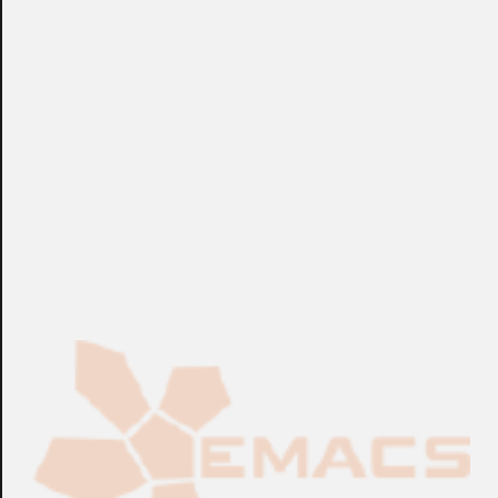
de red de controladores. El mini SNIU facilita los siguientes
interfaces: EIA-422 y conexiones fibra óptica.
+info: