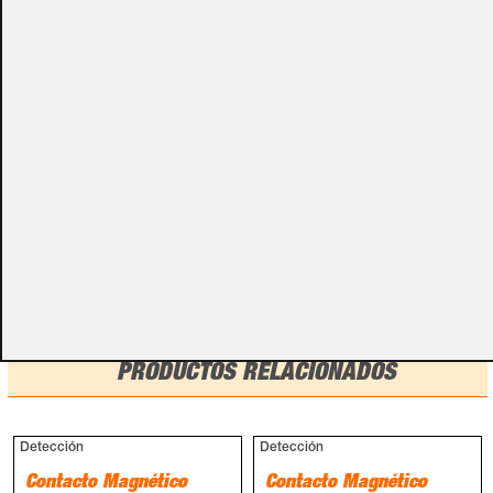
especificados con algunas opciones de configuración.
Por favor, no olvides darnos esa información en los
campos de textos opcionales que te aparecen en el
carro de la compra.
Métodos de pago
PRODUCTOS RELACIONADOS
Detección
Detección
Contacto Magnético
Contacto Magnético