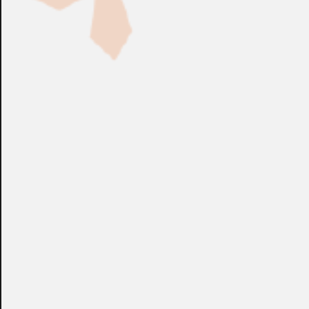
Fabricación Bajo Pedido
CONSULTAR
Puedes consultar el precio de este producto enviando un email a:
store@emacs.es
Algunos de nuestros productos necesitan ser