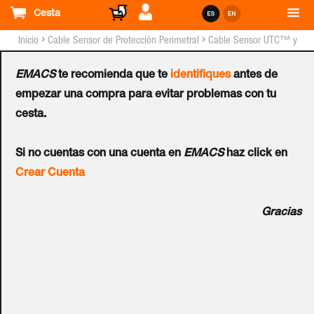
Cesta
›
›
Inicio
Cable Sensor de Protección Perimetral
Cable Sensor UTC™ y
Elementos Asociados
EMACS
te recomienda que te
identifiques
antes de
Mini Interfaz de Red
empezar una compra para evitar problemas con tu
cesta.
UTC™ (USB a RS-422 y
Si no cuentas con una cuenta en
EMACS
haz click en
Fibra Monomodo)
Crear Cuenta
Ref.:
DF502
Gracias
Mini unidad de interfaz de red (USB a RS-422 y Fibra
monomodo), Montaje en carril DIN. l mini SNIU es
conversor USB a fibra/RS-422 de montaje en carril DIN
para la conexión de la red cableada al sistema de gestion