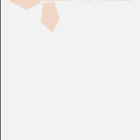
Fabricación Bajo Pedido
CONSULTAR
Puedes consultar el precio de este producto enviando un email a:
store@emacs.es