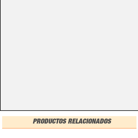
Algunos de nuestros productos necesitan ser
especificados con algunas opciones de configuración.
Por favor, no olvides darnos esa información en los
campos de textos opcionales que te aparecen en el
carro de la compra.
Métodos de pago
PRODUCTOS RELACIONADOS