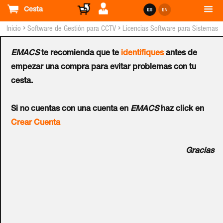
Cesta
›
›
Inicio
Software de Gestión para CCTV
Licencias Software para Sistemas
DIGIFORT™
EMACS
te recomienda que te
identifiques
antes de
Licencia DIGIFORT™
empezar una compra para evitar problemas con tu
cesta.
Enterprise - 4 Canales
Si no cuentas con una cuenta en
EMACS
haz click en
Adicionales
Crear Cuenta
Ref.:
DGF-EN1104-V7
Gracias
Recomendado para usuarios medianos y grandes. Si se
requiere un sistema con herramientas y funcionalidades
ilimitadas, soluciones de alarma, control de acceso y
automatización. Además de las funcionalidades