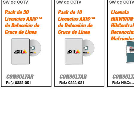
SW de CCTV
SW de CCTV
SW de CCT
Pack de 50
Pack de 10
Licencia
Licencias AXIS™
Licencias AXIS™
HIKVISIO
de Detección de
de Detección de
HikCentra
Cruce de Línea
Cruce de Línea
Reconocim
Matrícula
CONSULTAR
CONSULTAR
CONSULT
Ref.:
0333-051
Ref.:
0333-031
Ref.:
HikCe...