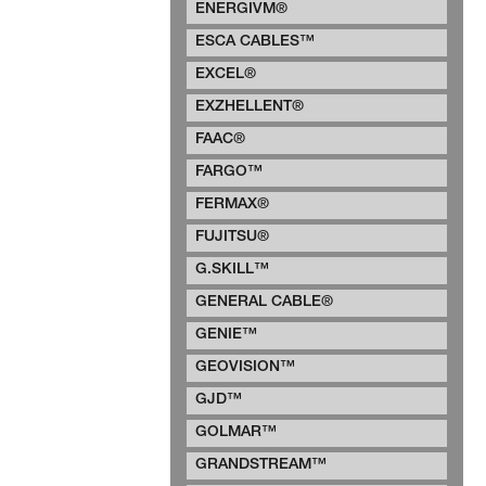
ENERGIVM®
ESCA CABLES™
EXCEL®
EXZHELLENT®
FAAC®
FARGO™
FERMAX®
FUJITSU®
G.SKILL™
GENERAL CABLE®
GENIE™
GEOVISION™
GJD™
GOLMAR™
GRANDSTREAM™