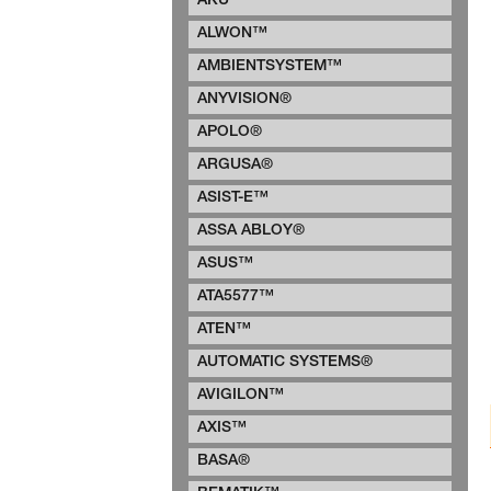
AKU™
ALWON™
AMBIENTSYSTEM™
ANYVISION®
APOLO®
ARGUSA®
ASIST-E™
ASSA ABLOY®
ASUS™
ATA5577™
ATEN™
AUTOMATIC SYSTEMS®
AVIGILON™
AXIS™
BASA®