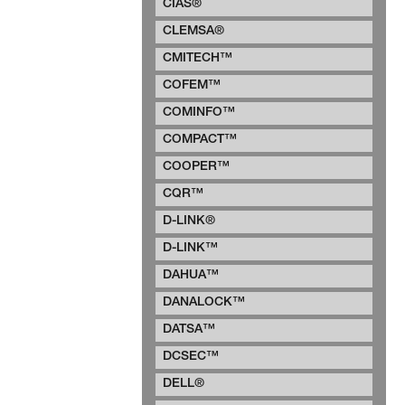
CIAS®
CLEMSA®
CMITECH™
COFEM™
COMINFO™
COMPACT™
COOPER™
CQR™
D-LINK®
D-LINK™
DAHUA™
DANALOCK™
DATSA™
DCSEC™
DELL®