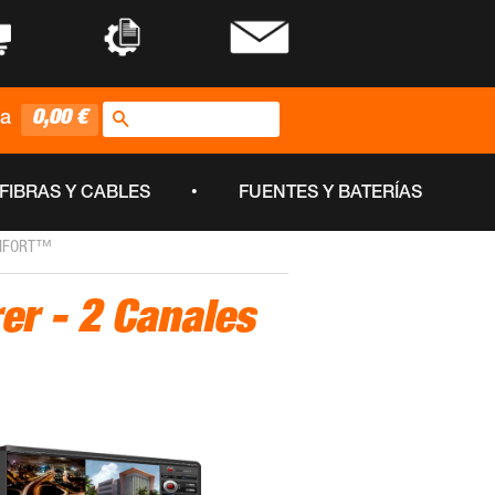
•
•
Buscar
0,00 €
ta
•
FIBRAS Y CABLES
FUENTES Y BATERÍAS
IGIFORT™
er - 2 Canales