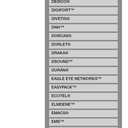
DESICO®
DIGIFORT™
DIVETIS®
DNH™
DORCAS®
DORLET®
DRAKA®
DSOUND™
DURÁN®
EAGLE EYE NETWORKS™
EASYPACK™
ECOTEL®
ELMDENE™
EMACS®
EMS™