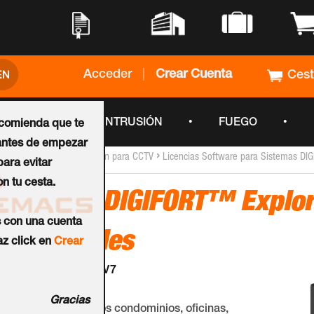
•
•
•
•
Acceder
|
Crear Cuenta
Ces
•
•
•
CCTV
INTRUSIÓN
FUEGO
ecomienda que te
ntes de empezar
›
›
Inicio
Software de Gestión para CCTV
Licencias Software para Sistemas D
ara evitar
n tu cesta.
Licencia DIGIFORT™ Explor
s con una cuenta
Adicionales
z click en
Crear
Ref.:
DGF-EX1102-V7
Gracias
Se utiliza en pequeños condominios, oficinas,