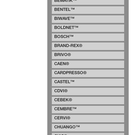
BEMATIK™
BENTEL™
BIWAVE™
BOLDNET™
BOSCH™
BRAND-REX®
BRIVO®
CAEN®
CARDPRESSO®
CASTEL™
CDVI®
CEBEK®
CEMBRE™
CERVI®
CHUANGO™