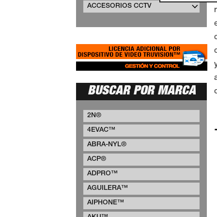
ACCESORIOS CCTV
BUSCAR POR MARCA
2N®
4EVAC™
ABRA-NYL®
ACP®
ADPRO™
AGUILERA™
AIPHONE™