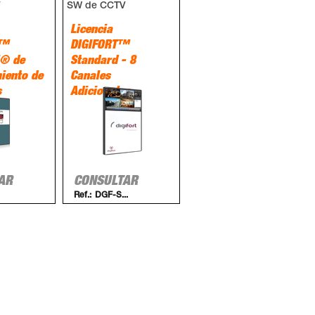
V
SW de CCTV
Licencia
N™
DIGIFORT™
l® de
Standard - 8
iento de
Canales
s
Adicionales
AR
CONSULTAR
Ref.:
DGF-S...