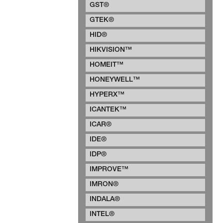
GST®
GTEK®
HID®
HIKVISION™
HOMEIT™
HONEYWELL™
HYPERX™
ICANTEK™
ICAR®
IDE®
IDP®
IMPROVE™
IMRON®
INDALA®
INTEL®