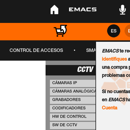
•
•
•
•
CONTROL DE ACCESOS
SMART CITY
EMACS
te r
identifiques
a
una compra p
CCTV
problemas co
CÁMARAS IP
CÁMARAS ANALÓGICAS
Si no cuenta
GRABADORES
en
EMACS
ha
Cuenta
CODIFICADORES
HW DE CONTROL
SW DE CCTV