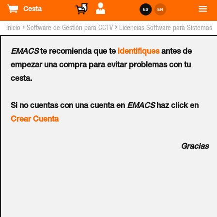
Cesta
›
›
Inicio
Software de Gestión para CCTV
Licencias Software para Sistemas
DIGIFORT™
EMACS
te recomienda que te
identifiques
antes de
Pack DIGIFORT™
empezar una compra para evitar problemas con tu
cesta.
Professional Edge
Si no cuentas con una cuenta en
EMACS
haz click en
Analytic - 1 Canal
Crear Cuenta
Ref.:
DGF-PR3101-V7
Gracias
Genera informes estadísticos y gráficos para todos los
eventos del sistema como conteo de objetos y personas,
objetos abandonados y detección de rostros entre otros.
Tiene varias ventajas como: algoritmo avanzado para la