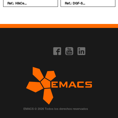
Ref.:
HikCe...
Ref.:
DGF-S...
EMACS © 2026 Todos los derechos reservados