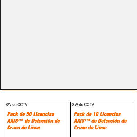
campos de textos opcionales que te aparecen en el
carro de la compra.
Métodos de pago
PRODUCTOS RELACIONADOS
SW de CCTV
SW de CCTV
Pack de 50 Licencias
Pack de 10 Licencias
AXIS™ de Detección de
AXIS™ de Detección de
Cruce de Línea
Cruce de Línea