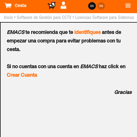
Cesta
›
›
Inicio
Software de Gestión para CCTV
Licencias Software para Sistemas
DIGIFORT™
EMACS
te recomienda que te
identifiques
antes de
Pack DIGIFORT™
empezar una compra para evitar problemas con tu
cesta.
Standard Edge Analytic -
Si no cuentas con una cuenta en
EMACS
haz click en
2 Canales
Crear Cuenta
Ref.:
DGF-ST3102-V7
Gracias
Genera informes estadísticos y gráficos para todos los
eventos del sistema como conteo de objetos y personas,
objetos abandonados y detección de rostros entre otros.
Tiene varias ventajas como: algoritmo avanzado para la