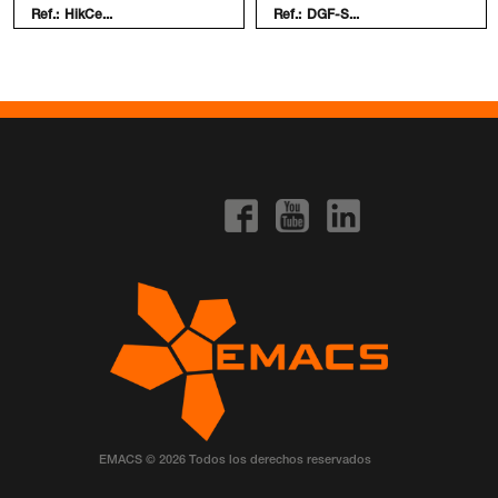
Ref.:
HikCe...
Ref.:
DGF-S...
EMACS © 2026 Todos los derechos reservados