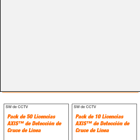
campos de textos opcionales que te aparecen en el
carro de la compra.
Métodos de pago
PRODUCTOS RELACIONADOS
SW de CCTV
SW de CCTV
Pack de 50 Licencias
Pack de 10 Licencias
AXIS™ de Detección de
AXIS™ de Detección de
Cruce de Línea
Cruce de Línea