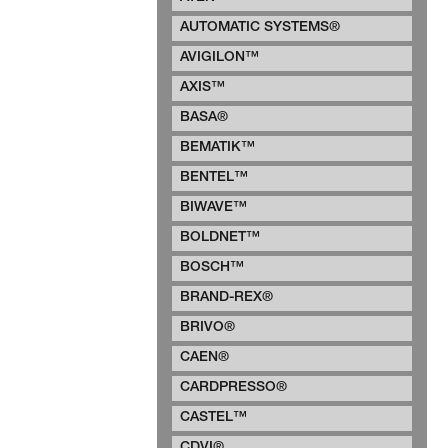
AUTOMATIC SYSTEMS®
AVIGILON™
AXIS™
BASA®
BEMATIK™
BENTEL™
BIWAVE™
BOLDNET™
BOSCH™
BRAND-REX®
BRIVO®
CAEN®
CARDPRESSO®
CASTEL™