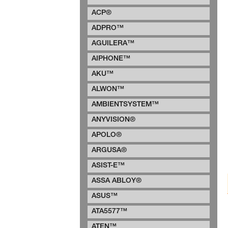
ACP®
ADPRO™
AGUILERA™
AIPHONE™
AKU™
ALWON™
AMBIENTSYSTEM™
ANYVISION®
APOLO®
ARGUSA®
ASIST-E™
ASSA ABLOY®
ASUS™
ATA5577™
ATEN™