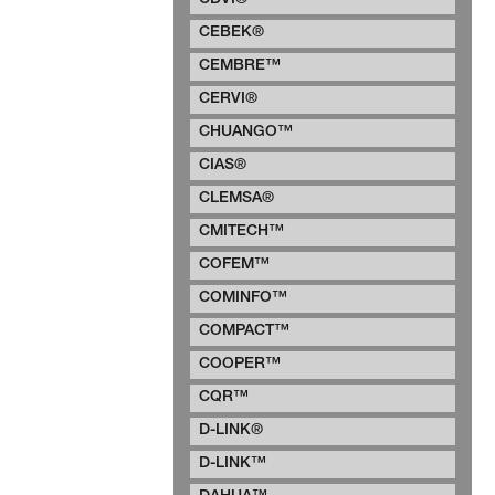
CDVI®
CEBEK®
CEMBRE™
CERVI®
CHUANGO™
CIAS®
CLEMSA®
CMITECH™
COFEM™
COMINFO™
COMPACT™
COOPER™
CQR™
D-LINK®
D-LINK™