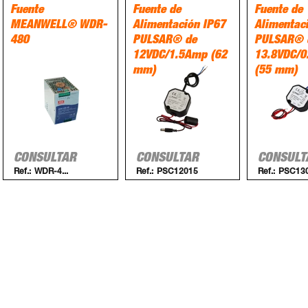
Fuente
Fuente de
Fuente de
MEANWELL® WDR-
Alimentación IP67
Alimentac
480
PULSAR® de
PULSAR® 
12VDC/1.5Amp (62
13.8VDC/
mm)
(55 mm)
CONSULTAR
CONSULTAR
CONSULT
Ref.:
WDR-4...
Ref.:
PSC12015
Ref.:
PSC13