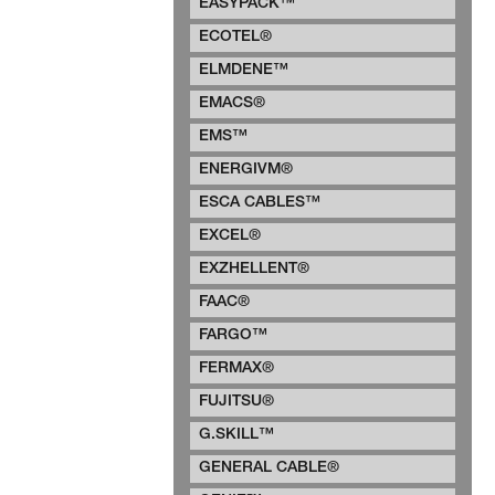
EASYPACK™
ECOTEL®
ELMDENE™
EMACS®
EMS™
ENERGIVM®
ESCA CABLES™
EXCEL®
EXZHELLENT®
FAAC®
FARGO™
FERMAX®
FUJITSU®
G.SKILL™
GENERAL CABLE®