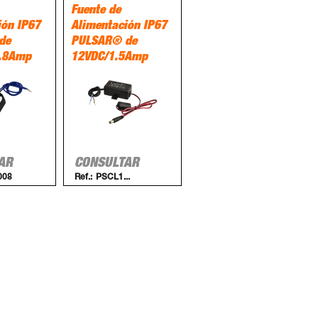
Fuente de
ión IP67
Alimentación IP67
de
PULSAR® de
0.8Amp
12VDC/1.5Amp
AR
CONSULTAR
008
Ref.:
PSCL1...