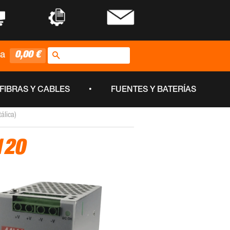
•
•
Buscar
0,00 €
ta
•
FIBRAS Y CABLES
FUENTES Y BATERÍAS
lica)
120