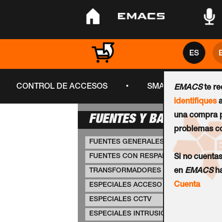
•
•
•
•
CONTROL DE ACCESOS
SMART CITY
EMACS
te r
identifiques
a
una compra p
FUENTES Y BATERÍAS
problemas co
FUENTES GENERALES
FUENTES CON RESPALDO
Si no cuenta
TRANSFORMADORES
en
EMACS
ha
Cuenta
ESPECIALES ACCESO
ESPECIALES CCTV
ESPECIALES INTRUSIÓN