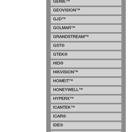
GENIE™
GEOVISION™
GJD™
GOLMAR™
GRANDSTREAM™
GST®
GTEK®
HID®
HIKVISION™
HOMEIT™
HONEYWELL™
HYPERX™
ICANTEK™
ICAR®
IDE®