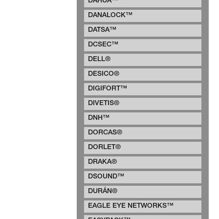
DAHUA™
DANALOCK™
DATSA™
DCSEC™
DELL®
DESICO®
DIGIFORT™
DIVETIS®
DNH™
DORCAS®
DORLET®
DRAKA®
DSOUND™
DURÁN®
EAGLE EYE NETWORKS™