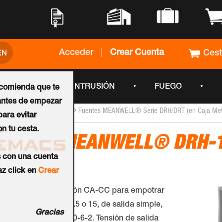
•
•
•
•
Acceder
|
Crear Cuenta
Ces
•
•
•
CCTV
INTRUSIÓN
FUEGO
ecomienda que te
ntes de empezar
›
›
Inicio
Fuentes y baterías
Fuentes MEANWELL® Serie DRH/DRT (en Caja Metá
ara evitar
n tu cesta.
Fuente MEANWELL® DRH-
s con una cuenta
Ref.:
DRH-120-48
z click en
Crear
Fuente de alimentación CA-CC para empotrar
en carril DIN TS-35/7.5 o 15, de salida simple,
Gracias
homologada EN61000-6-2. Tensión de salida