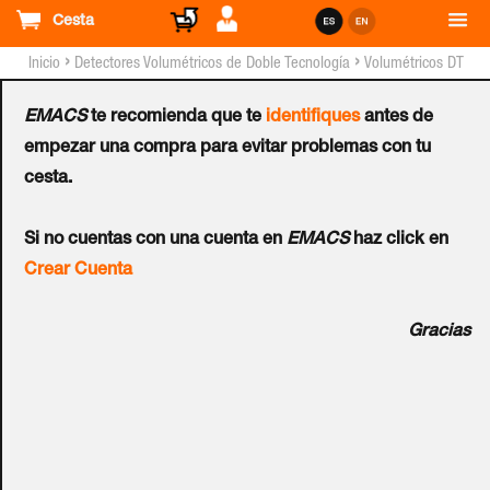
Cesta
›
›
Inicio
Detectores Volumétricos de Doble Tecnología
Volumétricos DT
Cableados Grado 2 y 3
EMACS
te recomienda que te
identifiques
antes de
Volumétrico
empezar una compra para evitar problemas con tu
cesta.
HONEYWELL™
Si no cuentas con una cuenta en
EMACS
haz click en
DT8016AF4 (16 Metros) -
Crear Cuenta
G3
Gracias
Ref.:
DT8016AF4
Detector DT Óptica espejo y antimasking, Banda X.
Alcance 16 x 22 m. Diseñado para entornos comerciales de