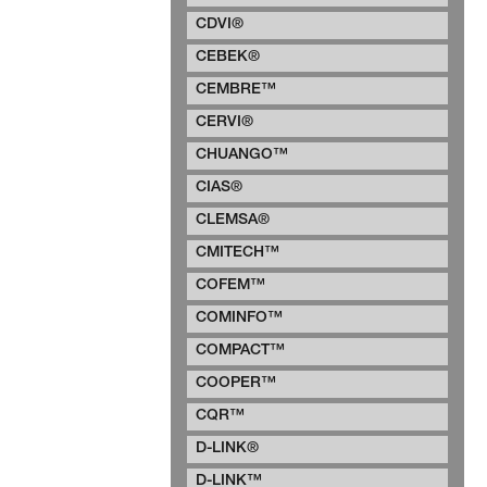
CDVI®
CEBEK®
CEMBRE™
CERVI®
CHUANGO™
CIAS®
CLEMSA®
CMITECH™
COFEM™
COMINFO™
COMPACT™
COOPER™
CQR™
D-LINK®
D-LINK™