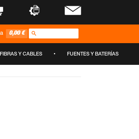
•
•
Buscar
0,00 €
ta
•
FIBRAS Y CABLES
FUENTES Y BATERÍAS