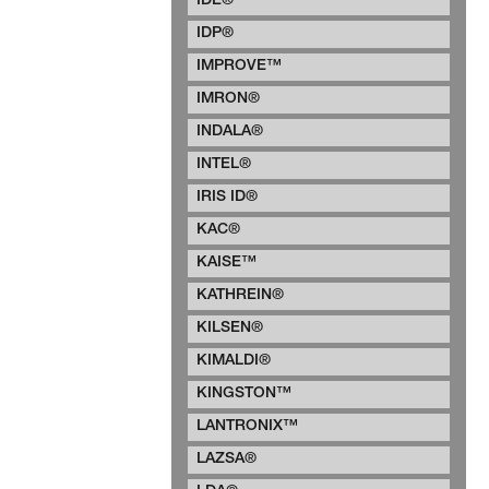
IDE®
IDP®
IMPROVE™
IMRON®
INDALA®
INTEL®
IRIS ID®
KAC®
KAISE™
KATHREIN®
KILSEN®
KIMALDI®
KINGSTON™
LANTRONIX™
LAZSA®