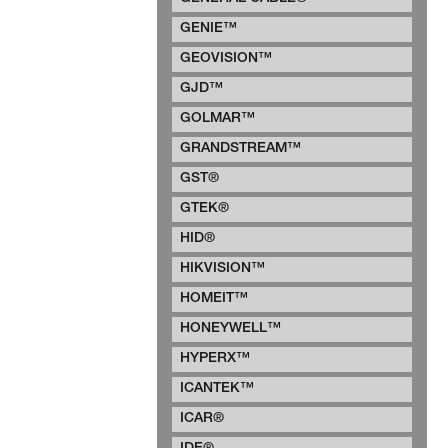
GENIE™
GEOVISION™
GJD™
GOLMAR™
GRANDSTREAM™
GST®
GTEK®
HID®
HIKVISION™
HOMEIT™
HONEYWELL™
HYPERX™
ICANTEK™
ICAR®