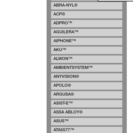
ABRA-NYL®
ACP®
ADPRO™
AGUILERA™
AIPHONE™
AKU™
ALWON™
AMBIENTSYSTEM™
ANYVISION®
APOLO®
ARGUSA®
ASIST-E™
ASSA ABLOY®
ASUS™
ATA5577™