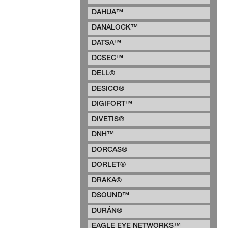
DAHUA™
DANALOCK™
DATSA™
DCSEC™
DELL®
DESICO®
DIGIFORT™
DIVETIS®
DNH™
DORCAS®
DORLET®
DRAKA®
DSOUND™
DURÁN®
EAGLE EYE NETWORKS™