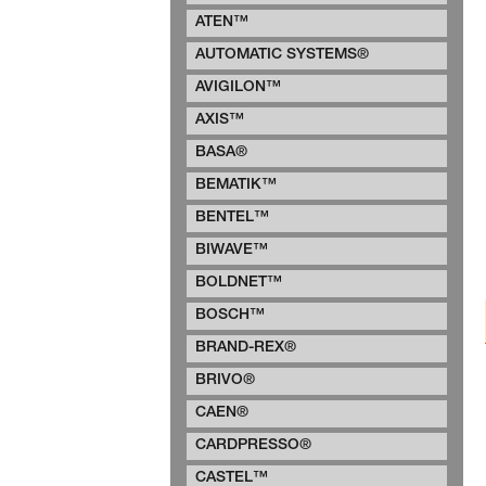
ATEN™
AUTOMATIC SYSTEMS®
AVIGILON™
AXIS™
BASA®
BEMATIK™
BENTEL™
BIWAVE™
BOLDNET™
BOSCH™
BRAND-REX®
BRIVO®
CAEN®
CARDPRESSO®
CASTEL™