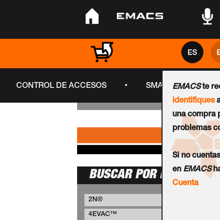
•
•
•
•
CONTROL DE ACCESOS
SMART CITY
EMACS
te r
identifiques
a
una compra p
problemas co
Si no cuenta
en
EMACS
ha
BUSCAR POR MARCA
Cuenta
2N®
4EVAC™