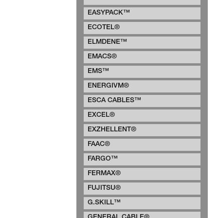
EASYPACK™
ECOTEL®
ELMDENE™
EMACS®
EMS™
ENERGIVM®
ESCA CABLES™
EXCEL®
EXZHELLENT®
FAAC®
FARGO™
FERMAX®
FUJITSU®
G.SKILL™
GENERAL CABLE®