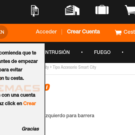
•
•
•
•
Acceder
|
Crear Cuenta
Ces
•
•
•
CCTV
INTRUSIÓN
FUEGO
ecomienda que te
ntes de empezar
›
›
Inicio
Accesorios_Smartcity
Tipo Accesorio Smart City
ara evitar
n tu cesta.
Accesorio
s con una cuenta
Ref.:
E/0832/121
z click en
Crear
Fin de carrera doble izquierdo para barrera
BL2xxToll.
Gracias