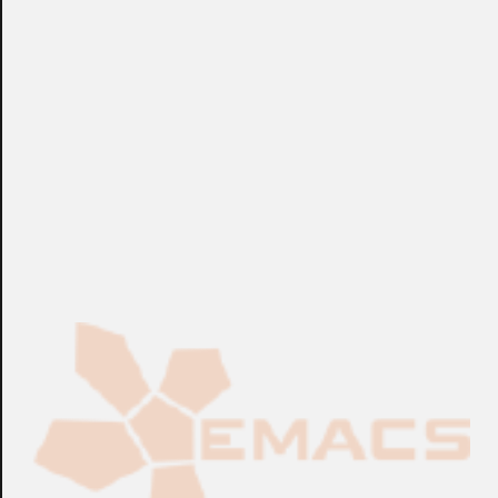
+info: