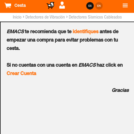
Cesta
›
›
Inicio
Detectores de Vibración
Detectores Sísmicos Cableados
EMACS
te recomienda que te
identifiques
antes de
Detector Sísmico
empezar una compra para evitar problemas con tu
cesta.
ELMDENE™
Ref.:
E20
Si no cuentas con una cuenta en
EMACS
haz click en
Crear Cuenta
Detector de vibración piezo eléctrico. Analizador de señal
Gracias
integrado. Sensor térmico. Sensor de proximidad. Detector
de interferencias magnéticas. Detección de fallo de
alimentación eléctrica. Contacto de salida de alarma N.C.
(Abierto con alarma). Contacto tamper N.C. Medidas: Parte
móvil E20: 120 x 95 x 35mm. Parte Fija 130 x 105 x 30mm.