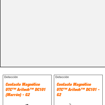
carro de la compra.
Métodos de pago
PRODUCTOS RELACIONADOS
Detección
Detección
Contacto Magnético
Contacto Magnético
UTC™ Aritech™ DC101
UTC™ Aritech™ DC101 -
(Marrón) - G2
G2