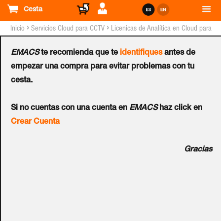
Cesta
›
›
Inicio
Servicios Cloud para CCTV
Licenicas de Analítica en Cloud para
Eagle Eye™ VMS
EMACS
te recomienda que te
identifiques
antes de
Cuota Mensual de
empezar una compra para evitar problemas con tu
cesta.
Analítica de Cruce de
Si no cuentas con una cuenta en
EMACS
haz click en
Línea para 1 Canal
Crear Cuenta
Ref.:
ENi-ANA-001-1
Gracias
Detecta cuando un objeto cruza una línea virtual. Se puede
especificar la dirección y se pueden generar notificaciones.
Es útil para recibir notificaciones cuando se cruza un límite
de seguridad (valla, área restringida y camino de un solo