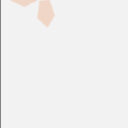
Fabricación Bajo Pedido
CONSULTAR
Puedes consultar el precio de este producto enviando un email a:
store@emacs.es