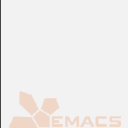
sentido). También es ideal para monitorizar entradas de
edificios, muelles de carga y estacionamientos. Eagle
Eye™ Analytics funcionará en cualquier cámara que sea
compatible con Eagle Eye™ Cloud Camera VMS; no se
requieren funciones analíticas de la cámara. Eagle Eye™
Analytics incluso operará con cámaras analógicas. La
capacidad de implementar análisis de manera rápida y sin
inversión de hardware o software muestra las ventajas a
largo plazo de una solución basada en la nube.