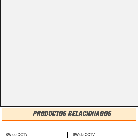
Algunos de nuestros productos necesitan ser
especificados con algunas opciones de configuración.
Por favor, no olvides darnos esa información en los
campos de textos opcionales que te aparecen en el
carro de la compra.
Métodos de pago
PRODUCTOS RELACIONADOS
SW de CCTV
SW de CCTV