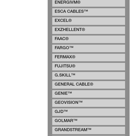
ENERGIVM®
ESCA CABLES™
EXCEL®
EXZHELLENT®
FAAC®
FARGO™
FERMAX®
FUJITSU®
G.SKILL™
GENERAL CABLE®
GENIE™
GEOVISION™
GJD™
GOLMAR™
GRANDSTREAM™