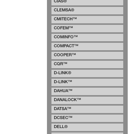
CIAS®
CLEMSA®
CMITECH™
COFEM™
COMINFO™
COMPACT™
COOPER™
CQR™
D-LINK®
D-LINK™
DAHUA™
DANALOCK™
DATSA™
DCSEC™
DELL®