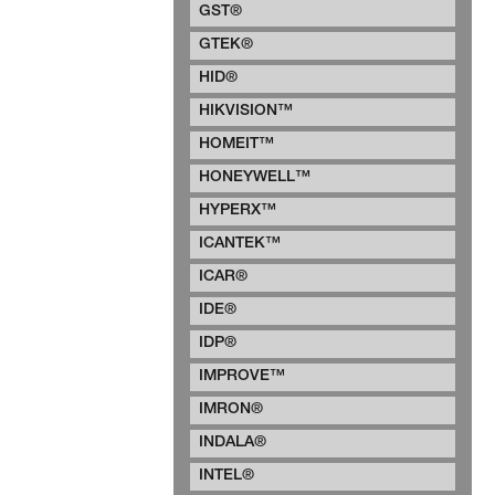
GST®
GTEK®
HID®
HIKVISION™
HOMEIT™
HONEYWELL™
HYPERX™
ICANTEK™
ICAR®
IDE®
IDP®
IMPROVE™
IMRON®
INDALA®
INTEL®