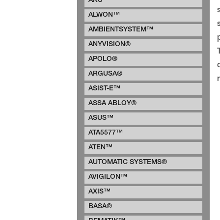
AKU™
ALWON™
AMBIENTSYSTEM™
ANYVISION®
APOLO®
ARGUSA®
ASIST-E™
ASSA ABLOY®
ASUS™
ATA5577™
ATEN™
AUTOMATIC SYSTEMS®
AVIGILON™
AXIS™
BASA®