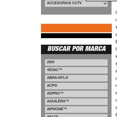
ACCESORIOS CCTV
BUSCAR POR MARCA
2N®
4EVAC™
ABRA-NYL®
ACP®
ADPRO™
AGUILERA™
AIPHONE™