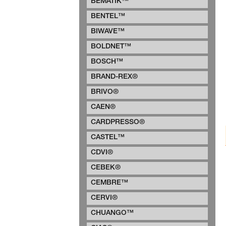
BEMATIK™
BENTEL™
BIWAVE™
BOLDNET™
BOSCH™
BRAND-REX®
BRIVO®
CAEN®
CARDPRESSO®
CASTEL™
CDVI®
CEBEK®
CEMBRE™
CERVI®
CHUANGO™