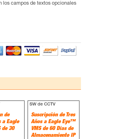
en los campos de textos opcionales
V
SW de CCTV
n de
Suscripción de Tres
 a Eagle
Años a Eagle Eye™
 de 30
VMS de 60 Días de
Almacenamiento IP