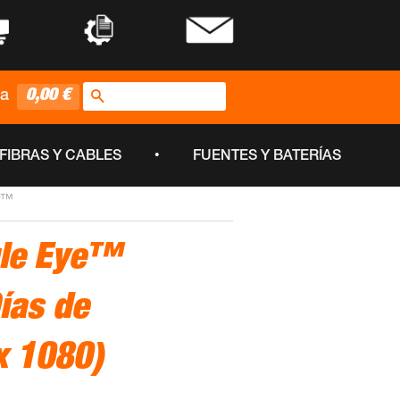
•
•
Buscar
0,00 €
ta
•
FIBRAS Y CABLES
FUENTES Y BATERÍAS
er™
gle Eye™
ías de
x 1080)