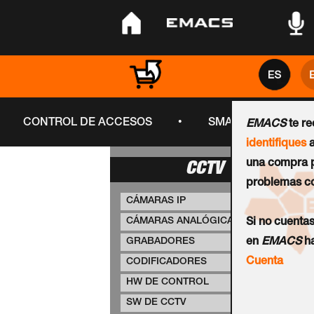
•
•
•
•
CONTROL DE ACCESOS
SMART CITY
EMACS
te r
identifiques
a
una compra p
CCTV
problemas co
CÁMARAS IP
CÁMARAS ANALÓGICAS
Si no cuenta
GRABADORES
en
EMACS
ha
Cuenta
CODIFICADORES
HW DE CONTROL
SW DE CCTV