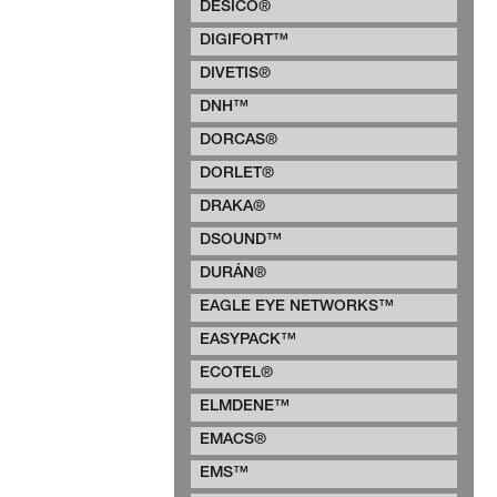
DESICO®
DIGIFORT™
DIVETIS®
DNH™
DORCAS®
DORLET®
DRAKA®
DSOUND™
DURÁN®
EAGLE EYE NETWORKS™
EASYPACK™
ECOTEL®
ELMDENE™
EMACS®
EMS™