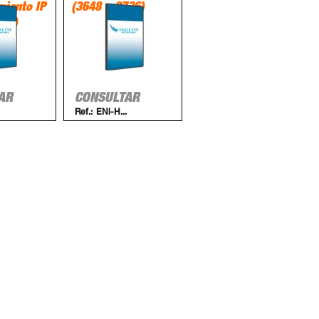
iento IP
(3648 x 2736)
736)
AR
CONSULTAR
Ref.:
ENi-H...