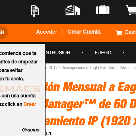
•
•
•
•
Acceder
|
Crear Cuenta
Ces
•
•
•
CCTV
INTRUSIÓN
FUEGO
ecomienda que te
ntes de empezar
›
›
Inicio
Servicios Cloud para CCTV
Suscripciones a Eagle Eye CameraManag
ara evitar
n tu cesta.
Suscripción Mensual a Ea
s con una cuenta
CameraManager™ de 60 D
z click en
Crear
Almacenamiento IP (1920 
Gracias
Ref.:
ENi-CHD2-D60-1