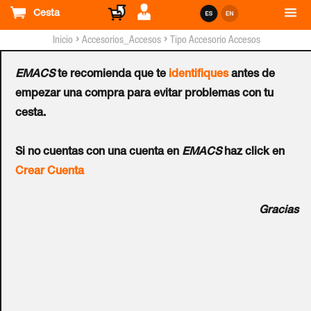
Cesta
›
›
Inicio
Accesorios_Accesos
Tipo Accesorio Accesos
EMACS
te recomienda que te
identifiques
antes de
Accesorio
empezar una compra para evitar problemas con tu
Ref.:
EX00-B-S
cesta.
Si no cuentas con una cuenta en
EMACS
haz click en
Opción de grosor de puerta: S. Sobrecoste para escudo
Crear Cuenta
ASSA ABLOY® APERIO™ E100 con ancho de puerta
desde 80 a 85 mm. A añadir al precio de la cerradura.
Gracias