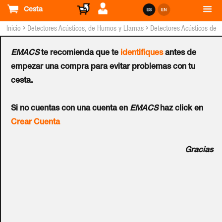
Cesta
›
›
Inicio
Detectores Acústicos, de Humos y Llamas
Detectores Acústicos de
Humos y Llamas Cableados
EMACS
te recomienda que te
identifiques
antes de
Detector de Llama
empezar una compra para evitar problemas con tu
cesta.
TAKEX™ FS-5000E
Si no cuentas con una cuenta en
EMACS
haz click en
Ref.:
FS-5000E
Crear Cuenta
Detector de llama con salida a sistema de detección de
Gracias
intrusión. Alcance hasta 10m (llama de 7cm). Incluye
soporte omnidireccional. Con zumbador interno de 80 dB.