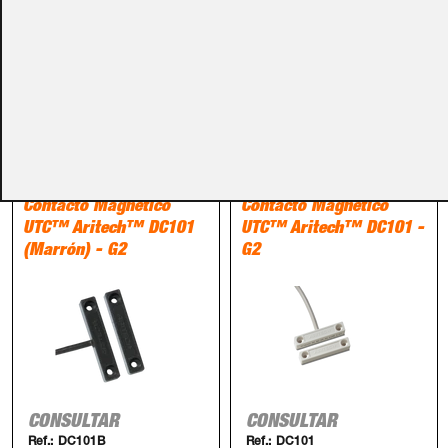
PRODUCTOS RELACIONADOS
Detección
Detección
Contacto Magnético
Contacto Magnético
UTC™ Aritech™ DC101
UTC™ Aritech™ DC101 -
(Marrón) - G2
G2
CONSULTAR
CONSULTAR
Ref.:
DC101B
Ref.:
DC101