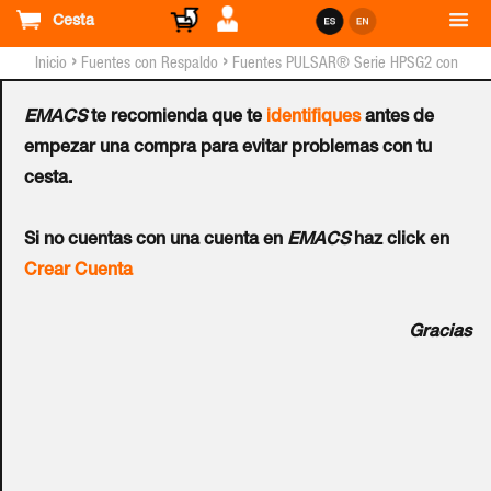
Cesta
›
›
Inicio
Fuentes con Respaldo
Fuentes PULSAR® Serie HPSG2 con
Respaldo - Grado 2
EMACS
te recomienda que te
identifiques
antes de
Fuente Conmutada con
empezar una compra para evitar problemas con tu
cesta.
Respaldo PULSAR®
Si no cuentas con una cuenta en
EMACS
haz click en
HPSG2 27,6V/10A/2x40Ah
Crear Cuenta
- Grado 2
Gracias
Ref.:
HPSG2-24V10A-D
Fuente de alimentación: 200 ÷ 240VAC. Salida de fuente de
alimentación: 9A / 27.6VDC. Cumple con los estándares: (1)