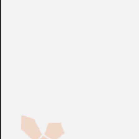
Construcción compatible con EN50131, GRADO 1 y 2. (2)
Norma de control de acceso EN60839-11: 2013, Grado 1 y
2. Corriente de carga de la batería: 1A / 2A / 4A. Batería: 2
x 7Ah / 2 x 17Ah / 2 x 24Ah / 2 x 40Ah. Rendimiento: 89%.
Dimensiones: 460 x 390 x 173 [+/- 2 mm], distancia al
suelo: 14 mm. Protecciones: SCP, OLP, OVP, UVP, sabotaje -
apertura del recinto. Salidas técnicas tipo de relé: (1) EPS -
fallo de alimentación de CA, (2) APS - fallo de batería.
Indicación óptica LED. Material: chapa DC01, 0,7 mm,
RAL9003 (blanco), metálico. IP20.
+info: