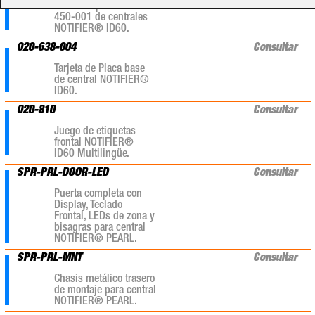
frontal Repetidor 002-
450-001 de centrales
NOTIFIER® ID60.
020-638-004
Consultar
Tarjeta de Placa base
de central NOTIFIER®
ID60.
020-810
Consultar
Juego de etiquetas
frontal NOTIFIER®
ID60 Multilingüe.
SPR-PRL-DOOR-LED
Consultar
Puerta completa con
Display, Teclado
Frontal, LEDs de zona y
bisagras para central
NOTIFIER® PEARL.
SPR-PRL-MNT
Consultar
Chasis metálico trasero
de montaje para central
NOTIFIER® PEARL.