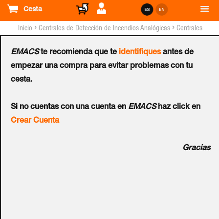
Cesta
›
›
Inicio
Centrales de Detección de Incendios Analógicas
Centrales
HONEYWELL™ NOTIFIER® Analógicas y Accesorios
EMACS
te recomienda que te
identifiques
antes de
Gestor de Emergencias
empezar una compra para evitar problemas con tu
cesta.
para Centrales NOTIFIER®
Si no cuentas con una cuenta en
EMACS
haz click en
Analógicas
Crear Cuenta
Ref.:
ID-Vista-A1
Gracias
Permite a los equipos de intervención realizar de modo
rápido y eficiente las tareas de actuación ante un siniestro.
De fácil aprendizaje y manejo intuitivo, el ID-Vista es la
herramienta más eficaz para los momentos de tensión. ID-