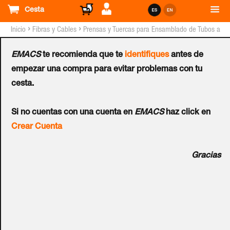
Cesta
›
›
Inicio
Fibras y Cables
Prensas y Tuercas para Ensamblado de Tubos a
Cajas
EMACS
te recomienda que te
identifiques
antes de
Prensaestopas PULSAR®
empezar una compra para evitar problemas con tu
cesta.
M-12
Si no cuentas con una cuenta en
EMACS
haz click en
Ref.:
ML146
Crear Cuenta
Prensaestopas con anillo de cierre en goma blanda NBR
Gracias
con un índice de protección IP68 (10 bar) según EN 60529,
M12 para cables 1.25mm de diámetro. Fabricado en
poliamida 6 autoextinguible en color gris RAL 7035.
Aplicaciones Industriales y especiales. Precio unitario
(pedido mínimo: 50 unidades).