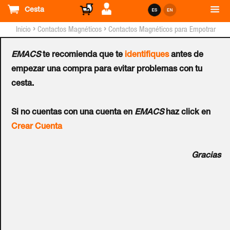
Cesta
›
›
Inicio
Contactos Magnéticos
Contactos Magnéticos para Empotrar
EMACS
te recomienda que te
identifiques
antes de
Contacto Magnético
empezar una compra para evitar problemas con tu
cesta.
HONEYWELL™ MPS9W
Ref.:
MPS9W
Si no cuentas con una cuenta en
EMACS
haz click en
Crear Cuenta
Contacto magnético de empotrar, blanco, 9,5 mm ø.
Gracias
Distancia 32 mm
+info: