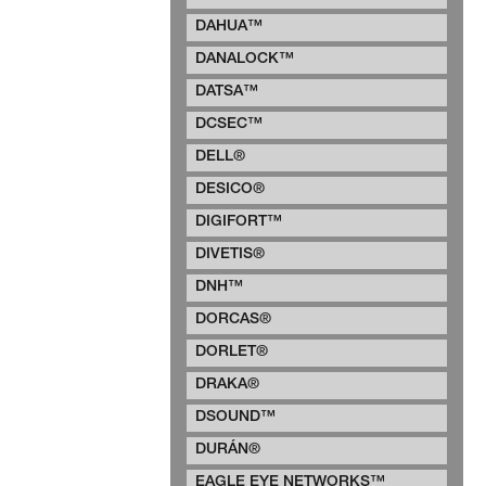
DAHUA™
DANALOCK™
DATSA™
DCSEC™
DELL®
DESICO®
DIGIFORT™
DIVETIS®
DNH™
DORCAS®
DORLET®
DRAKA®
DSOUND™
DURÁN®
EAGLE EYE NETWORKS™