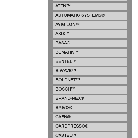
ATEN™
AUTOMATIC SYSTEMS®
AVIGILON™
AXIS™
BASA®
BEMATIK™
BENTEL™
BIWAVE™
BOLDNET™
BOSCH™
BRAND-REX®
BRIVO®
CAEN®
CARDPRESSO®
CASTEL™