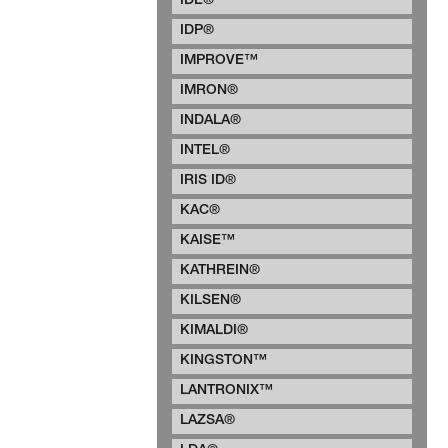
IDE®
IDP®
IMPROVE™
IMRON®
INDALA®
INTEL®
IRIS ID®
KAC®
KAISE™
KATHREIN®
KILSEN®
KIMALDI®
KINGSTON™
LANTRONIX™
LAZSA®