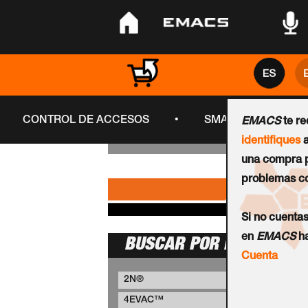
•
•
•
•
CONTROL DE ACCESOS
SMART CITY
EMACS
te r
identifiques
a
una compra p
problemas co
Si no cuenta
en
EMACS
ha
BUSCAR POR MARCA
Cuenta
2N®
4EVAC™