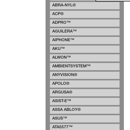
ABRA-NYL®
ACP®
ADPRO™
AGUILERA™
AIPHONE™
AKU™
ALWON™
AMBIENTSYSTEM™
ANYVISION®
APOLO®
ARGUSA®
ASIST-E™
ASSA ABLOY®
ASUS™
ATA5577™