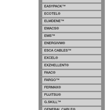
EASYPACK™
ECOTEL®
ELMDENE™
EMACS®
EMS™
ENERGIVM®
ESCA CABLES™
EXCEL®
EXZHELLENT®
FAAC®
FARGO™
FERMAX®
FUJITSU®
G.SKILL™
GENERAL CABLE®