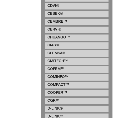
CDVI®
CEBEK®
CEMBRE™
CERVI®
CHUANGO™
CIAS®
CLEMSA®
CMITECH™
COFEM™
COMINFO™
COMPACT™
COOPER™
CQR™
D-LINK®
D-LINK™