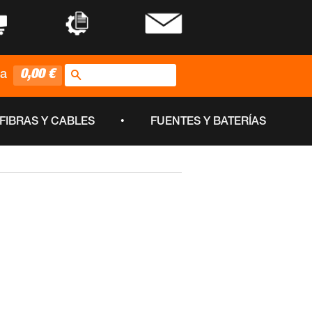
•
•
Buscar
0,00 €
ta
•
FIBRAS Y CABLES
FUENTES Y BATERÍAS