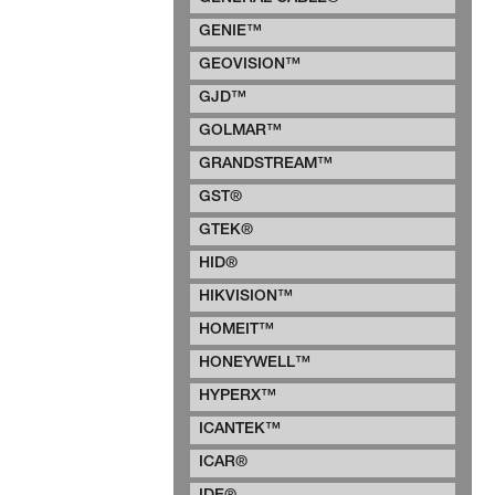
GENIE™
GEOVISION™
GJD™
GOLMAR™
GRANDSTREAM™
GST®
GTEK®
HID®
HIKVISION™
HOMEIT™
HONEYWELL™
HYPERX™
ICANTEK™
ICAR®