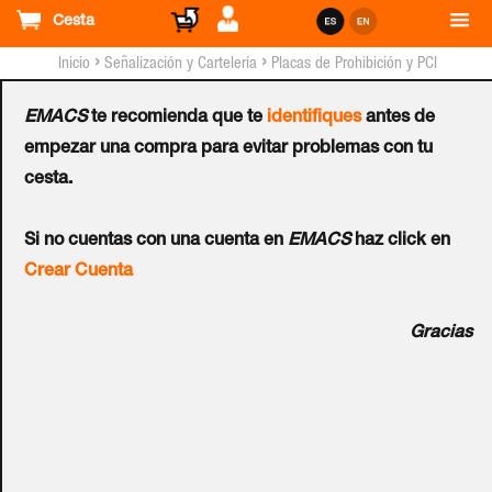
Cesta
›
›
Inicio
Señalización y Cartelería
Placas de Prohibición y PCI
EMACS
te recomienda que te
identifiques
antes de
Placa de Prohibición y PCI
empezar una compra para evitar problemas con tu
cesta.
Tipo 1 (Placa - Clase B)
Ref.:
P-103-B
Si no cuentas con una cuenta en
EMACS
haz click en
Crear Cuenta
Cartel de prohibición. Fabricado en placa de metacrilato.
Gracias
Diseñado bajo norma UNE 23035 partes 1, 2, 3 y 4 de 1995
y 1994. Fotoluminiscente. PROHIBIDO EL PASO A TODA
PERSONA AJENA.
+info: