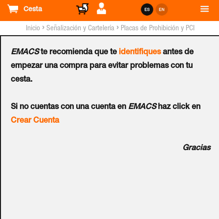
Cesta
›
›
Inicio
Señalización y Cartelería
Placas de Prohibición y PCI
EMACS
te recomienda que te
identifiques
antes de
Placa de Prohibición y PCI
empezar una compra para evitar problemas con tu
cesta.
Tipo 2 (Lámina - Clase A)
Ref.:
P-168-A
Si no cuentas con una cuenta en
EMACS
haz click en
Crear Cuenta
Cartel de indicación de elemento de protección contra
Gracias
incendios. Fabricado en plástico rígido (lámina). Diseñado
bajo norma UNE 23035 partes 1, 2, 3 y 4 de 1995 y 1994.
Fotoluminiscente. HIDRANTE.