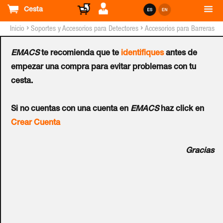
Cesta
›
›
Inicio
Soportes y Accesorios para Detectores
Accesorios para Barreras
CIAS®
EMACS
te recomienda que te
identifiques
antes de
Pareja de Postes de Acero
empezar una compra para evitar problemas con tu
cesta.
para Barrera de
Si no cuentas con una cuenta en
EMACS
haz click en
Microondas
Crear Cuenta
Ref.:
PALINOX-KIT+
Gracias
Pareja de postes de acero inoxidable (1200mm, Ø60 mm) y
cajas de empalmes (185x230x100mm).