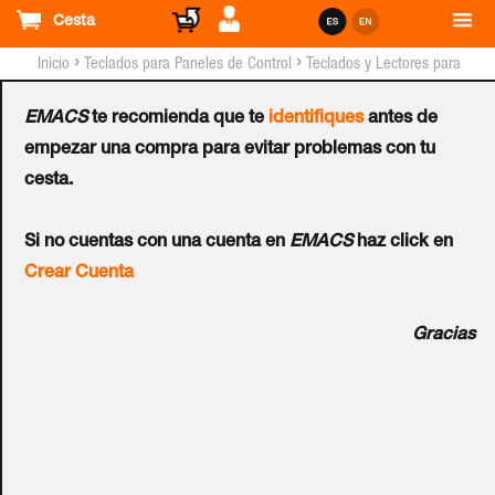
Cesta
›
›
Inicio
Teclados para Paneles de Control
Teclados y Lectores para
Sistemas PYRONIX™
EMACS
te recomienda que te
identifiques
antes de
Teclado PIRONIX™ PCX-
empezar una compra para evitar problemas con tu
cesta.
LCDP - G3
Si no cuentas con una cuenta en
EMACS
haz click en
Ref.:
PCX46-LCDP
Crear Cuenta
Teclado de diseño elegante para montaje en superficie.
Gracias
Teclas retroiluminadas. Sistema de seguridad fácil y rápido
de conectar y desconectar con el lector de proximidad
integrado. Indicación led de alerta, alarma, manipulación,
fallo y desconexión. Terminales integrados para dos
entradas y una salida. Sirena integrada. Volumen de tono