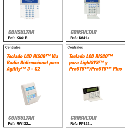
CONSULTAR
CONSULTAR
Ref.:
K641R
Ref.:
K641+
Centrales
Centrales
Teclado LCD RISCO™ Vía
Teclado LCD RISCO™
Radio Bidireccional para
para LightSYS™ y
Agility™ 3 - G2
ProSYS™/ProSYS™ Plus
CONSULTAR
CONSULTAR
Ref.:
RW132...
Ref.:
RP128...