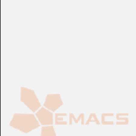
de botón ajustable. Dimensiones: 160 x 126 x 30 mm.
Certificado EN50131 de Grado 3, clase ambiental II.