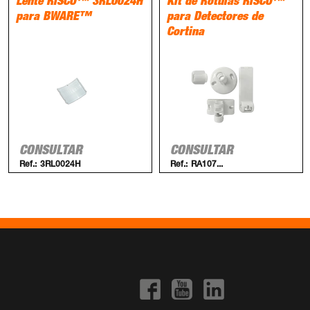
Lente RISCO™ 3RL0024H
Kit de Rótulas RISCO™
para BWARE™
para Detectores de
Cortina
CONSULTAR
CONSULTAR
Ref.:
3RL0024H
Ref.:
RA107...