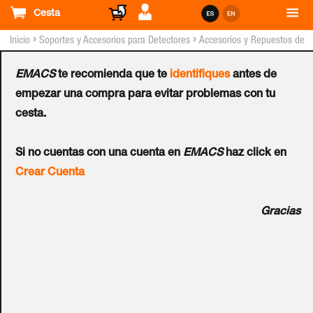
Cesta
›
›
Inicio
Soportes y Accesorios para Detectores
Accesorios y Repuestos de
Columnas easyPack™ para Barreras IR
EMACS
te recomienda que te
identifiques
antes de
Soporte de Batería para
empezar una compra para evitar problemas con tu
cesta.
easyPack™
Si no cuentas con una cuenta en
EMACS
haz click en
Ref.:
PTFA
Crear Cuenta
Soporte para batería.
Gracias