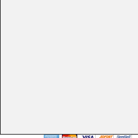
CONSULTAR
Puedes consultar el precio de este producto enviando un email a:
store@emacs.es
Algunos de nuestros productos necesitan ser
especificados con algunas opciones de configuración.
Por favor, no olvides darnos esa información en los
campos de textos opcionales que te aparecen en el
carro de la compra.
Métodos de pago