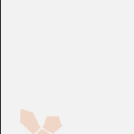
Mosfet de protección de inversión de la corriente. Tienen
un amplio rango de temperatura desde -40ºC hasta +70ºC.
La tensión también puede ajustarse mediante un
potenciómetro. Tienen una alta eficiencia y salida auxiliar
de 5V. La función Hot Swapt o cambio en caliente nos
permite sustituir cualquier equipo averiado sin tener que
parar el sistema, o para aumentar la potencia en cualquier
momento. Tensión de salida de 12 VDC a 100 Amp. Ratio
de potencia de salida: 1200 W.
+info: