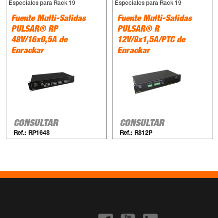
Especiales para Rack 19
Especiales para Rack 19
Fuente Multi-Salidas
Fuente Multi-Salidas
PULSAR® RP
PULSAR® R
48V/16x0,5A de
12V/8x1,5A/PTC de
Enrackar
Enrackar
CONSULTAR
CONSULTAR
Ref.:
RP1648
Ref.:
R812P