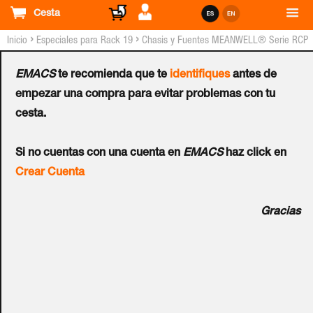
Cesta
›
›
Inicio
Especiales para Rack 19
Chasis y Fuentes MEANWELL® Serie RCP
(Caja Metálica)
EMACS
te recomienda que te
identifiques
antes de
Fuente MEANWELL® RCP-
empezar una compra para evitar problemas con tu
cesta.
2000 para Chasis RKP-1U
Si no cuentas con una cuenta en
EMACS
haz click en
de 19"
Crear Cuenta
Ref.:
RCP-2000-12
Gracias
Las fuentes de alimentación de la serie RCP están
pensadas para instalarlos en el chasis RKP-1U, que admite
hasta 3 fuentes RCP-2000. Se pueden conectar en paralelo
hasta 3 fuentes protegidas entre ellas mediante un diodo