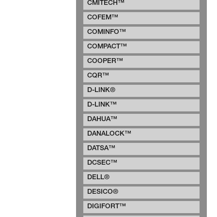
CMITECH™
COFEM™
COMINFO™
COMPACT™
COOPER™
CQR™
D-LINK®
D-LINK™
DAHUA™
DANALOCK™
DATSA™
DCSEC™
DELL®
DESICO®
DIGIFORT™