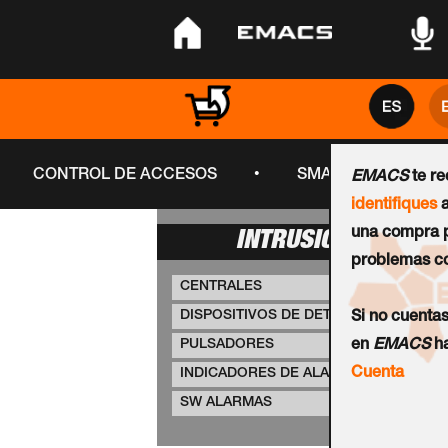
•
•
•
•
CONTROL DE ACCESOS
SMART CITY
EMACS
te r
identifiques
a
una compra p
INTRUSIÓN
problemas co
CENTRALES
DISPOSITIVOS DE DETECCIÓN
Si no cuenta
PULSADORES
en
EMACS
ha
Cuenta
INDICADORES DE ALARMA
SW ALARMAS