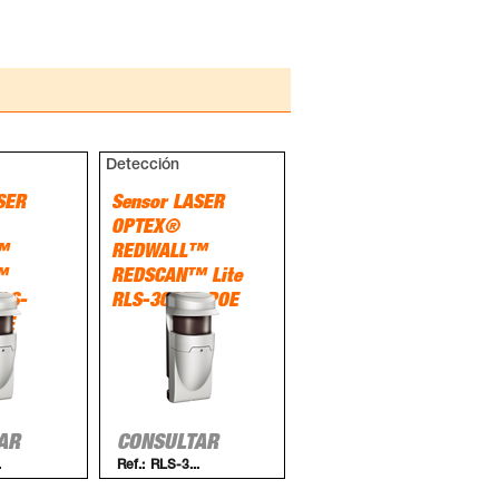
Detección
SER
Sensor LASER
OPTEX®
™
REDWALL™
™
REDSCAN™ Lite
RLS-
RLS-3060L-POE
OE
AR
CONSULTAR
.
Ref.:
RLS-3...