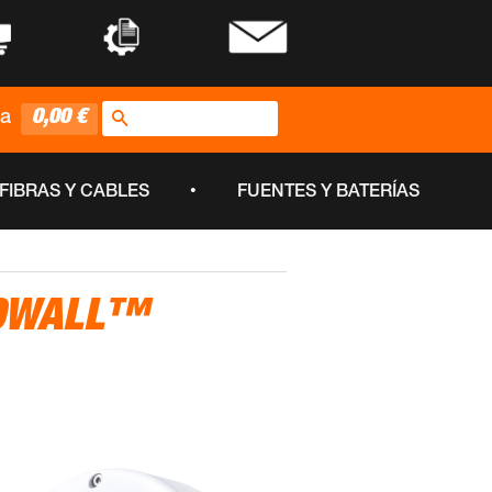
•
•
Buscar
0,00 €
ta
•
FIBRAS Y CABLES
FUENTES Y BATERÍAS
EDWALL™