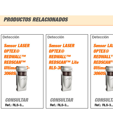
PRODUCTOS RELACIONADOS
Detección
Detección
Detección
Sensor LASER
Sensor LASER
Sensor LA
OPTEX®
OPTEX®
OPTEX®
REDWALL™
REDWALL™
REDWALL
REDSCAN™
REDSCAN™ Lite
REDSCAN
Ultimate RLS-
RLS-3060L
Ultimate 
3060SH
3060SH-P
CONSULTAR
CONSULTAR
CONSULT
Ref.:
RLS-3...
Ref.:
RLS-3...
Ref.:
RLS-3..