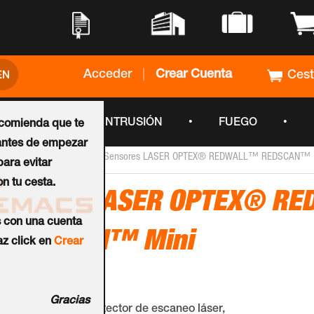
•
•
•
•
Acceder
|
Crear Cuenta
Ces
•
•
•
CCTV
INTRUSIÓN
FUEGO
ecomienda que te
ntes de empezar
›
›
Inicio
Sensores LASER
Sensores LASER OPTEX® REDWALL™ REDSCAN™
ara evitar
n tu cesta.
Sensor LASER OPTEX® R
s con una cuenta
REDSCAN™ Mini
z click en
Crear
Ref.:
RLS-2020I
Gracias
REDSCAN™ mini detector de escaneo láser,