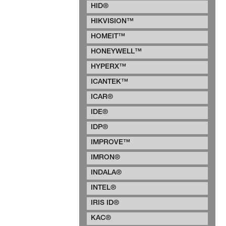
HID®
HIKVISION™
HOMEIT™
HONEYWELL™
HYPERX™
ICANTEK™
ICAR®
IDE®
IDP®
IMPROVE™
IMRON®
INDALA®
INTEL®
IRIS ID®
KAC®