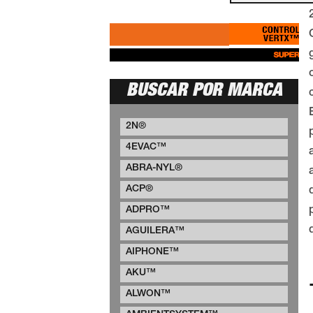
BUSCAR POR MARCA
2N®
4EVAC™
ABRA-NYL®
ACP®
ADPRO™
AGUILERA™
AIPHONE™
AKU™
ALWON™