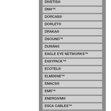
DIVETIS®
DNH™
DORCAS®
DORLET®
DRAKA®
DSOUND™
DURÁN®
EAGLE EYE NETWORKS™
EASYPACK™
ECOTEL®
ELMDENE™
EMACS®
EMS™
ENERGIVM®
ESCA CABLES™