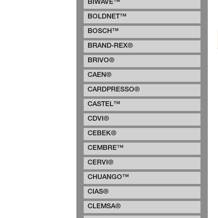
BIWAVE™
BOLDNET™
BOSCH™
BRAND-REX®
BRIVO®
CAEN®
CARDPRESSO®
CASTEL™
CDVI®
CEBEK®
CEMBRE™
CERVI®
CHUANGO™
CIAS®
CLEMSA®