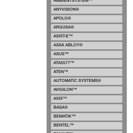
AMBIENTSYSTEM™
ANYVISION®
APOLO®
ARGUSA®
ASIST-E™
ASSA ABLOY®
ASUS™
ATA5577™
ATEN™
AUTOMATIC SYSTEMS®
AVIGILON™
AXIS™
BASA®
BEMATIK™
BENTEL™