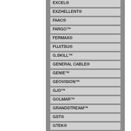
EXCEL®
EXZHELLENT®
FAAC®
FARGO™
FERMAX®
FUJITSU®
G.SKILL™
GENERAL CABLE®
GENIE™
GEOVISION™
GJD™
GOLMAR™
GRANDSTREAM™
GST®
GTEK®