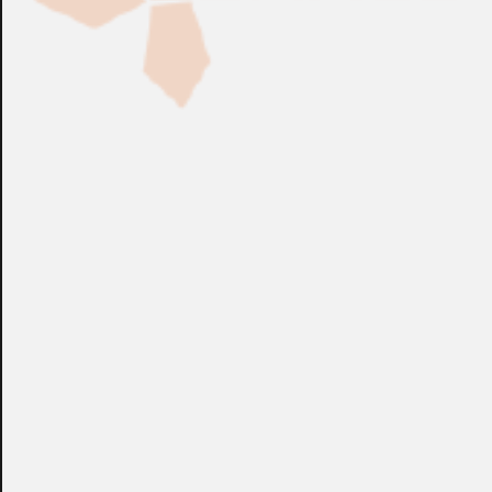
Fabricación Bajo Pedido
CONSULTAR
Puedes consultar el precio de este producto enviando un email a:
store@emacs.es