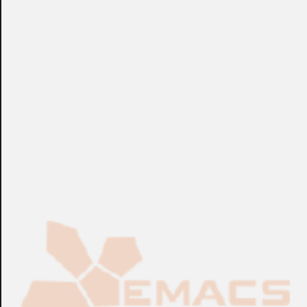
de Grado 2 RW132G20000A + 1 ud. Teclado Panda vía
radio bidireccional con proximidad RW332KPP800A + 3
uds. PIR vía radio bidireccional iWAVE RWX95086800C.
+info: