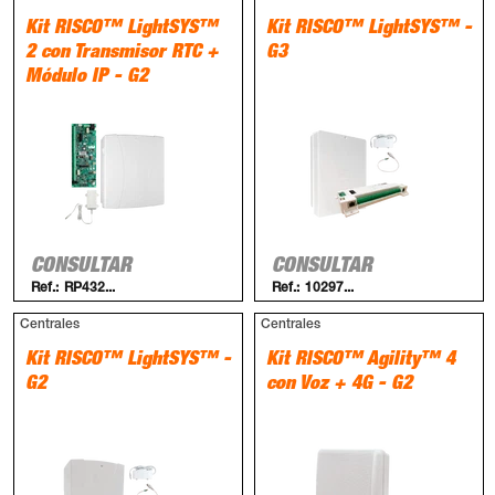
Kit RISCO™ LightSYS™
Kit RISCO™ LightSYS™ -
2 con Transmisor RTC +
G3
Módulo IP - G2
CONSULTAR
CONSULTAR
Ref.:
RP432...
Ref.:
10297...
Centrales
Centrales
Kit RISCO™ LightSYS™ -
Kit RISCO™ Agility™ 4
G2
con Voz + 4G - G2