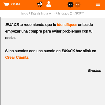
Cesta
›
›
Inicio
Kits de Intrusión
Kits Grado 2 RISCO™
EMACS
te recomienda que te
identifiques
antes de
Kit Virtual RISCO™
empezar una compra para evitar problemas con tu
cesta.
Agility™ 4 con 3 PIR +
Si no cuentas con una cuenta en
EMACS
haz click en
GSM + RTC + Teclado
Crear Cuenta
PANDA - G2
Gracias
Ref.:
RM132AMD010E
Kit virtual de Agility™ 4 de 32 zonas vía radio, Grado 2
compuesto por: 1 ud. Central Agility™ 4 con Voz y módem
RTC RW132V810A0E + 1 ud. Módulo GSM 2G Multi-Socket