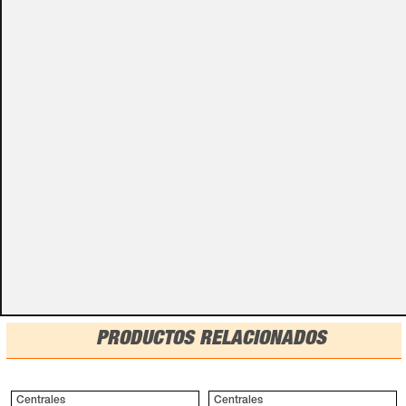
Algunos de nuestros productos necesitan ser
especificados con algunas opciones de configuración.
Por favor, no olvides darnos esa información en los
campos de textos opcionales que te aparecen en el
carro de la compra.
Métodos de pago
PRODUCTOS RELACIONADOS
Centrales
Centrales