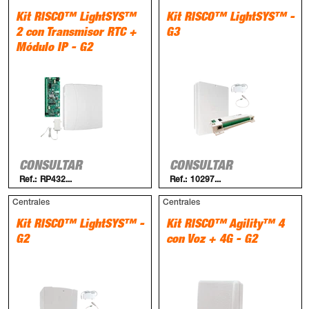
Kit RISCO™ LightSYS™
Kit RISCO™ LightSYS™ -
2 con Transmisor RTC +
G3
Módulo IP - G2
CONSULTAR
CONSULTAR
Ref.:
RP432...
Ref.:
10297...
Centrales
Centrales
Kit RISCO™ LightSYS™ -
Kit RISCO™ Agility™ 4
G2
con Voz + 4G - G2