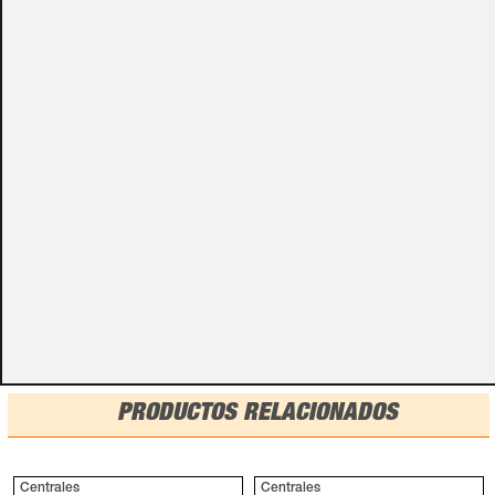
Algunos de nuestros productos necesitan ser
especificados con algunas opciones de configuración.
Por favor, no olvides darnos esa información en los
campos de textos opcionales que te aparecen en el
carro de la compra.
Métodos de pago
PRODUCTOS RELACIONADOS
Centrales
Centrales