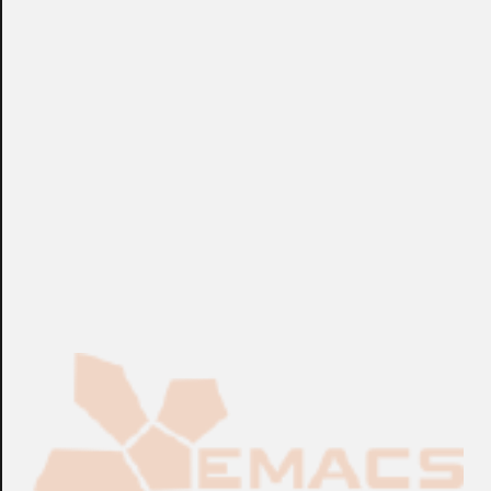
+ 1 ud. Detector Infrarrojo Pasivo vía radio con cámara
eyeWAVE RWX95CM8000C + 1 ud. Piccolo PIR vía radio
unidireccional/bidireccional RWX96086800A.
+info: