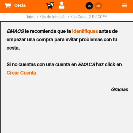
Cesta
›
›
Inicio
Kits de Intrusión
Kits Grado 2 RISCO™
EMACS
te recomienda que te
identifiques
antes de
Kit Virtual RISCO™
empezar una compra para evitar problemas con tu
cesta.
WiComm™ con 1 PIR + 1
Si no cuentas con una cuenta en
EMACS
haz click en
PIRCAM + GSM 3G +
Crear Cuenta
Teclado - G2
Gracias
Ref.:
RM332P320EUA
Kit virtual de WiComm Pro de 32 zonas vía radio, Grado 2
compuesto por: 1 ud. Central WiComm RW332M80000B +
1 ud. Módulo 3G enchufable Multi-Socket RW332G30000A