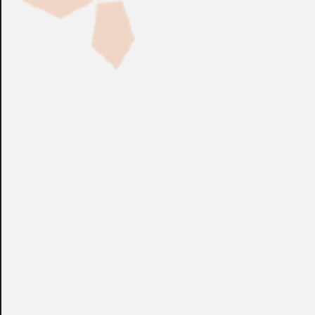
Fabricación Bajo Pedido
CONSULTAR
Puedes consultar el precio de este producto enviando un email a:
store@emacs.es