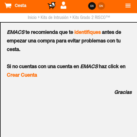
Cesta
›
›
Inicio
Kits de Intrusión
Kits Grado 2 RISCO™
EMACS
te recomienda que te
identifiques
antes de
Kit Virtual RISCO™
empezar una compra para evitar problemas con tu
cesta.
LightSYS™ con Teclado
Si no cuentas con una cuenta en
EMACS
haz click en
PANDA - G2
Crear Cuenta
Ref.:
RM432NP00SPC
Gracias
Kit virtual de LightSYS de Grado 2 compuesto por: 1 ud.
Central de 8 zonas cableadas, ampliable a 50 zonas con
detectores convencionales, detectores en BUS o
detectores vía radio. Incluye caja plástico, tamper y fuente
de alimentación. 1 ud. Teclado PANDA RP432KP0200A.