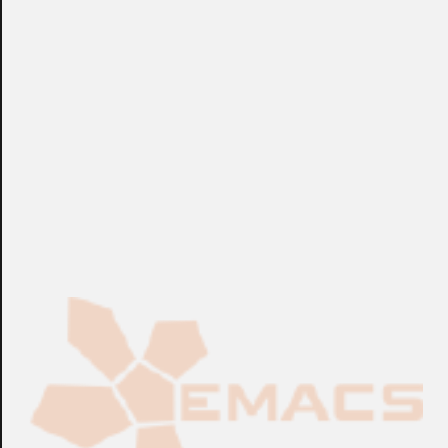
+info: