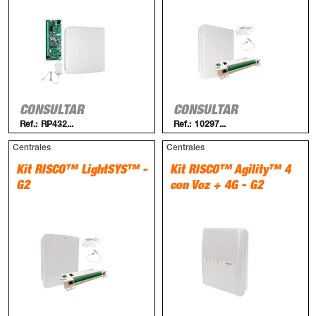
CONSULTAR
CONSULTAR
Ref.:
RP432...
Ref.:
10297...
Centrales
Centrales
Kit RISCO™ LightSYS™ -
Kit RISCO™ Agility™ 4
G2
con Voz + 4G - G2