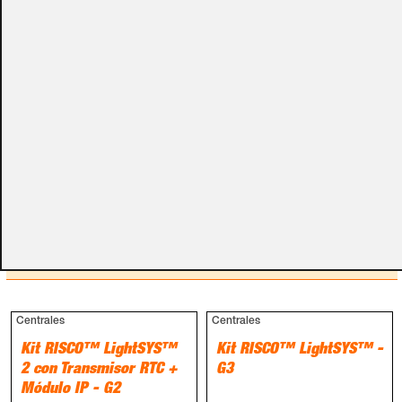
campos de textos opcionales que te aparecen en el
carro de la compra.
Métodos de pago
PRODUCTOS RELACIONADOS
Centrales
Centrales
Kit RISCO™ LightSYS™
Kit RISCO™ LightSYS™ -
2 con Transmisor RTC +
G3
Módulo IP - G2