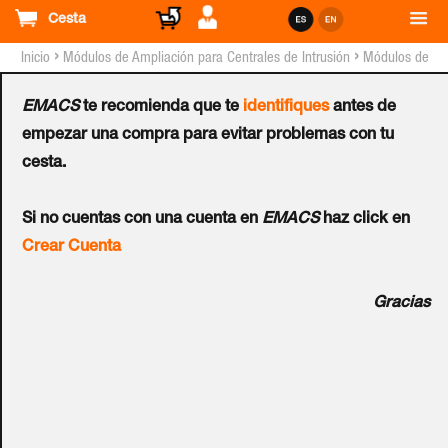
Cesta
›
›
Inicio
Módulos de Ampliación para Centrales de Intrusión
Módulos de
Comunicación para Sistemas RISCO™
EMACS
te recomienda que te
identifiques
antes de
Unidad Externa
empezar una compra para evitar problemas con tu
cesta.
Micrófono/Altavoz para
Si no cuentas con una cuenta en
EMACS
haz click en
Habla/Escucha para
Crear Cuenta
Agility™ 3
Gracias
Ref.:
RW132EVL000A
La unidad externa de audio para Agility™ es un accesorio
útil que permite situar la función de Habla/Escucha en otra