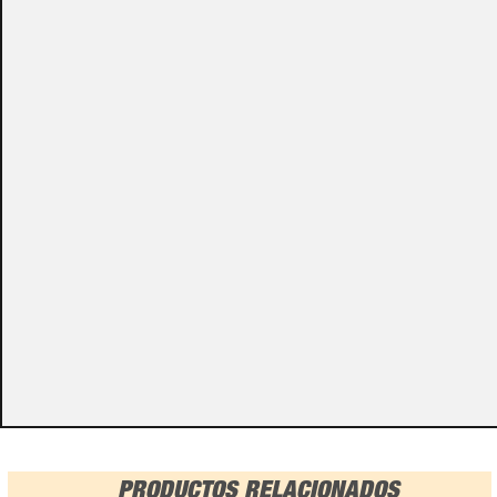
Puedes consultar el precio de este producto enviando un email a:
store@emacs.es
Algunos de nuestros productos necesitan ser
especificados con algunas opciones de configuración.
Por favor, no olvides darnos esa información en los
campos de textos opcionales que te aparecen en el
carro de la compra.
Métodos de pago
PRODUCTOS RELACIONADOS