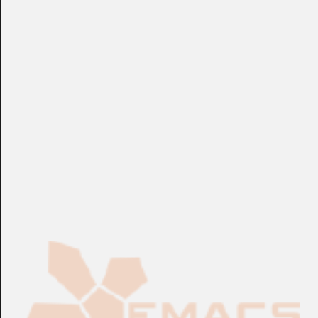
posición diferente a la ubicación de la misma central. La
unidad externa de audio se utiliza como una sustitución de
la funcionalidad de audio de la unidad principal. Se puede
colocar en un lugar dentro de la instalación y diferente de
la ubicación de la central del sistema, cerca de donde el
usuario habitualmente hace la vida. Se ha constatado que
esto es particularmente beneficioso para el cuidado de
ancianos, permitiendo la comunicación bidireccional con
los usuarios en momentos de emergencia.