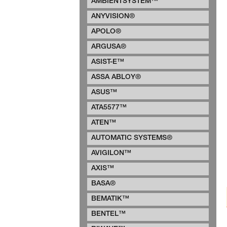
AMBIENTSYSTEM™
ANYVISION®
APOLO®
ARGUSA®
ASIST-E™
ASSA ABLOY®
ASUS™
ATA5577™
ATEN™
AUTOMATIC SYSTEMS®
AVIGILON™
AXIS™
BASA®
BEMATIK™
BENTEL™