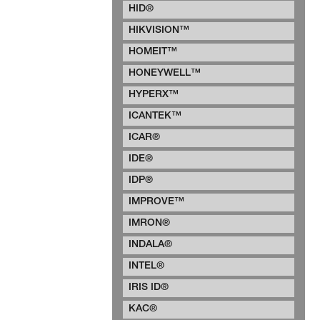
HID®
HIKVISION™
HOMEIT™
HONEYWELL™
HYPERX™
ICANTEK™
ICAR®
IDE®
IDP®
IMPROVE™
IMRON®
INDALA®
INTEL®
IRIS ID®
KAC®