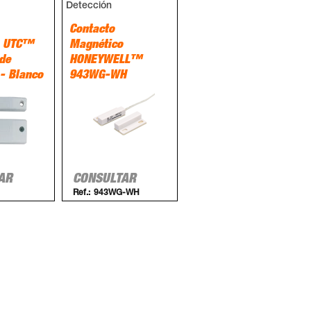
Detección
Contacto
o UTC™
Magnético
de
HONEYWELL™
 - Blanco
943WG-WH
AR
CONSULTAR
Ref.:
943WG-WH