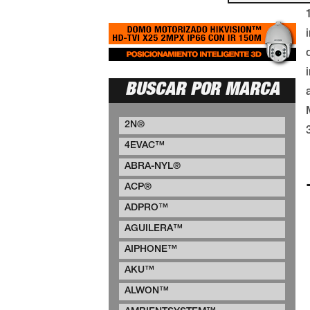
BUSCAR POR MARCA
2N®
4EVAC™
ABRA-NYL®
ACP®
ADPRO™
AGUILERA™
AIPHONE™
AKU™
ALWON™