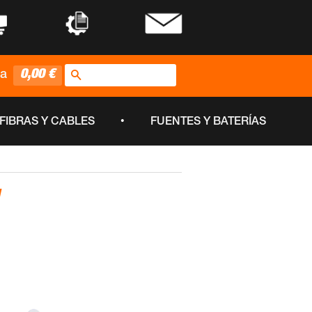
•
•
Buscar
0,00 €
ta
•
FIBRAS Y CABLES
FUENTES Y BATERÍAS