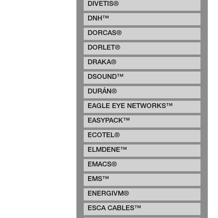
DIVETIS®
DNH™
DORCAS®
DORLET®
DRAKA®
DSOUND™
DURÁN®
EAGLE EYE NETWORKS™
EASYPACK™
ECOTEL®
ELMDENE™
EMACS®
EMS™
ENERGIVM®
ESCA CABLES™