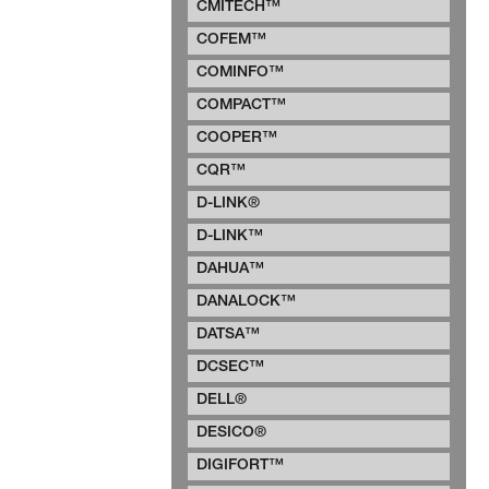
CMITECH™
COFEM™
COMINFO™
COMPACT™
COOPER™
CQR™
D-LINK®
D-LINK™
DAHUA™
DANALOCK™
DATSA™
DCSEC™
DELL®
DESICO®
DIGIFORT™