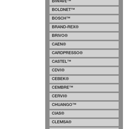
BIWAVE™
BOLDNET™
BOSCH™
BRAND-REX®
BRIVO®
CAEN®
CARDPRESSO®
CASTEL™
CDVI®
CEBEK®
CEMBRE™
CERVI®
CHUANGO™
CIAS®
CLEMSA®