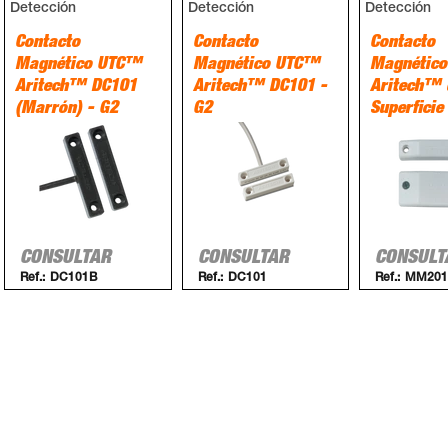
Detección
Detección
Detección
Contacto
Contacto
Contacto
Magnético UTC™
Magnético UTC™
Magnétic
Aritech™ DC101
Aritech™ DC101 -
Aritech™ 
(Marrón) - G2
G2
Superficie
CONSULTAR
CONSULTAR
CONSULT
Ref.:
DC101B
Ref.:
DC101
Ref.:
MM201