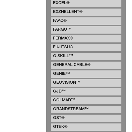
EXCEL®
EXZHELLENT®
FAAC®
FARGO™
FERMAX®
FUJITSU®
G.SKILL™
GENERAL CABLE®
GENIE™
GEOVISION™
GJD™
GOLMAR™
GRANDSTREAM™
GST®
GTEK®