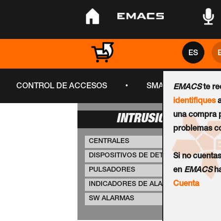
•
•
•
•
CONTROL DE ACCESOS
SMART CITY
EMACS
te r
identifiques
a
una compra p
INTRUSIÓN
problemas co
CENTRALES
DISPOSITIVOS DE DETECCIÓN
Si no cuenta
PULSADORES
en
EMACS
ha
Cuenta
INDICADORES DE ALARMA
SW ALARMAS