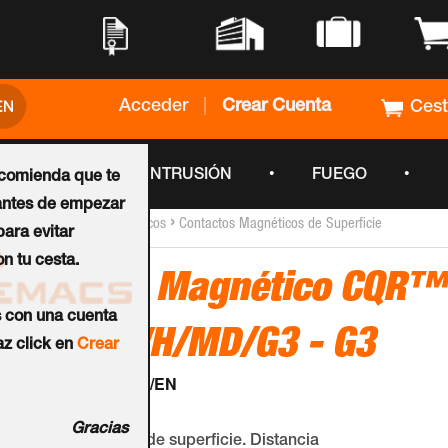
•
•
•
•
Acceder
|
Crear Cuenta
Ces
•
•
•
CCTV
INTRUSIÓN
FUEGO
ecomienda que te
ntes de empezar
›
›
Inicio
Contactos Magnéticos
Contactos Magnéticos de Superficie
ara evitar
n tu cesta.
Contacto Magnético CQR™
s con una cuenta
SC570/WH/MD/G3 - G3
z click en
Crear
Ref.:
SC570/WH/G3/EN
Gracias
Contacto magnético de superficie. Distancia