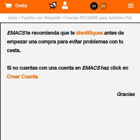
Cesta
›
›
Inicio
Fuentes con Respaldo
Fuentes PULSAR® para Switches PoE
EMACS
te recomienda que te
identifiques
antes de
Fuente PULSAR® para
empezar una compra para evitar problemas con tu
cesta.
Switches PoE con
Si no cuentas con una cuenta en
EMACS
haz click en
Respaldo
Crear Cuenta
54VDC/4x17Ah/300W
Gracias
Ref.:
SWB-300
El SWB-300 está diseñado para la alimentación
ininterrumpida de switches PoE con 54 V CC. Fue diseñado
en base a un módulo de fuente de alimentación conmutada