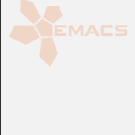
Cierre: atornillado (posible montaje con cerradura).
Indicación: indicación óptica LED. Material: chapa DC01, 1
mm, RAL9003 (blanco), metálico.
+info: