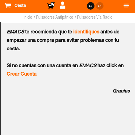
Cesta
›
›
Inicio
Pulsadores Antipánico
Pulsadores Vía Radio
EMACS
te recomienda que te
identifiques
antes de
Pulsador HONEYWELL™
empezar una compra para evitar problemas con tu
cesta.
TCC800M - G2
Ref.:
TCC800M
Si no cuentas con una cuenta en
EMACS
haz click en
Crear Cuenta
Mando compacto bidireccional con cuatro botones.
Gracias
Encriptación de código aleatorio. Interroga al sistema en
cualquier momento sobre su estado. Aviso en caso de
alarma cuando no está armado. Aviso en caso de baja
batería. Alcance vía radio: más de 50 metros en la
instalación (2000 metros en campo abierto). Protocolo vía
radio: ALPHA y V2GY. Incluye 3 anillos de colores y una