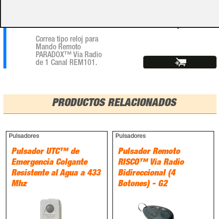
Vía Radio de 1 Canal
REM101.
B101
9,99 €
Correa tipo reloj para
Mando Remoto
PARADOX™ Vía Radio
de 1 Canal REM101.
PRODUCTOS RELACIONADOS
Pulsadores
Pulsadores
Pulsador UTC™ de
Pulsador Remoto
Emergencia Colgante
RISCO™ Vía Radio
Resistente al Agua a 433
Bidireccional (4
Mhz
Botones) - G2