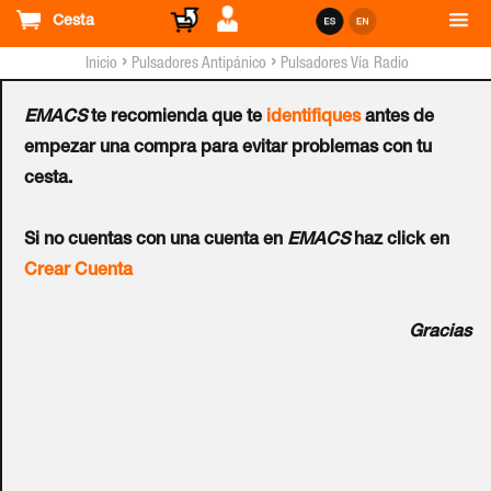
Cesta
›
›
Inicio
Pulsadores Antipánico
Pulsadores Vía Radio
EMACS
te recomienda que te
identifiques
antes de
Pulsador HONEYWELL™
empezar una compra para evitar problemas con tu
cesta.
TCE800M
Ref.:
TCE800M
Si no cuentas con una cuenta en
EMACS
haz click en
Crear Cuenta
Encriptación por códigos rotantes (rolling codes).
Gracias
Cobertura de radio de hasta 500m en campo abierto.
Bidireccional. Frecuencia europea de 868MHz.
Compatibilidad con los paneles HONEYWELL™. Baterías
de litio de larga duración. Indicadores LED para
proporcionar feedback al usuario. Funciones sencillas y
fáciles de entender mediante iconos.