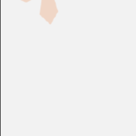
Fabricación Bajo Pedido
CONSULTAR
Puedes consultar el precio de este producto enviando un email a:
store@emacs.es
Algunos de nuestros productos necesitan ser
especificados con algunas opciones de configuración.