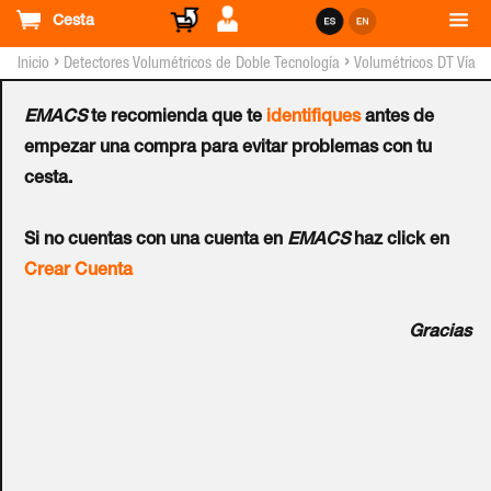
Cesta
›
›
Inicio
Detectores Volumétricos de Doble Tecnología
Volumétricos DT Vía
Radio
EMACS
te recomienda que te
identifiques
antes de
Detector UTC™ Vía Radio
empezar una compra para evitar problemas con tu
cesta.
DT (12 Metros) - G2
Si no cuentas con una cuenta en
EMACS
haz click en
Ref.:
TX-2413-03-1
Crear Cuenta
Detector de doble tecnología (IR + MW) vía radio de 90º con
Gracias
tecnología Learn Mode. Supervisado cada 17 minutos.
Alcance: 12 metros. Altura instalación: 1,8 a 3m.
Condiciones de transmisión: Alarma, tamper y baja batería.
Frecuencia 868Mhz (GEN2). Alcance al aire libre: 400m.
Temperatura de trabajo: -10ºC a 50ºC. Dimensiones: