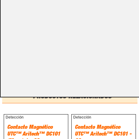
Por favor, no olvides darnos esa información en los
campos de textos opcionales que te aparecen en el
carro de la compra.
Métodos de pago
PRODUCTOS RELACIONADOS
Detección
Detección
Contacto Magnético
Contacto Magnético
UTC™ Aritech™ DC101
UTC™ Aritech™ DC101 -