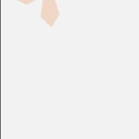
Fabricación Bajo Pedido
CONSULTAR
Puedes consultar el precio de este producto enviando un email a:
store@emacs.es
Algunos de nuestros productos necesitan ser