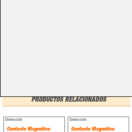
especificados con algunas opciones de configuración.
Por favor, no olvides darnos esa información en los
campos de textos opcionales que te aparecen en el
carro de la compra.
Métodos de pago
PRODUCTOS RELACIONADOS
Detección
Detección
Contacto Magnético
Contacto Magnético