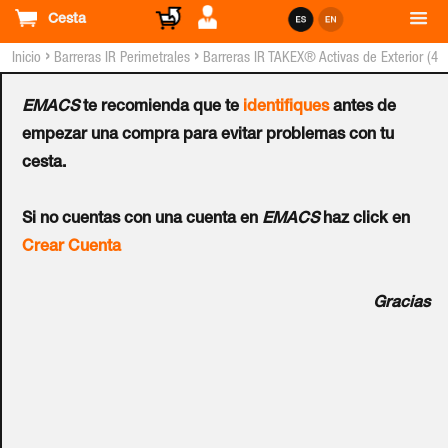
Cesta
›
›
Inicio
Barreras IR Perimetrales
Barreras IR TAKEX® Activas de Exterior (4
Haces)
EMACS
te recomienda que te
identifiques
antes de
Barrera IR TAKEX® Activa
empezar una compra para evitar problemas con tu
cesta.
de Exterior TXF-125E -
Si no cuentas con una cuenta en
EMACS
haz click en
100 Metros (4 Haces)
Crear Cuenta
Ref.:
TXF-125E
Gracias
La barrera infrarroja TXF-125E de Takex es la primera
barrera del mercado que posee selector para 4 distancias
de protección, de hasta 25, 50, 75 y 100 metros,
permitiendo que puedan resolverse distintas longitudes de