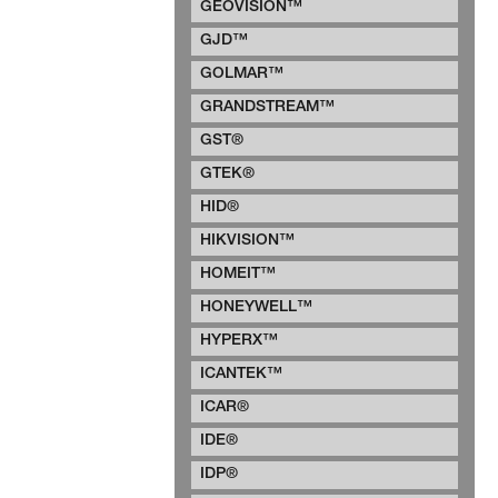
GEOVISION™
GJD™
GOLMAR™
GRANDSTREAM™
GST®
GTEK®
HID®
HIKVISION™
HOMEIT™
HONEYWELL™
HYPERX™
ICANTEK™
ICAR®
IDE®
IDP®