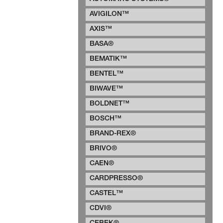
AVIGILON™
AXIS™
BASA®
BEMATIK™
BENTEL™
BIWAVE™
BOLDNET™
BOSCH™
BRAND-REX®
BRIVO®
CAEN®
CARDPRESSO®
CASTEL™
CDVI®