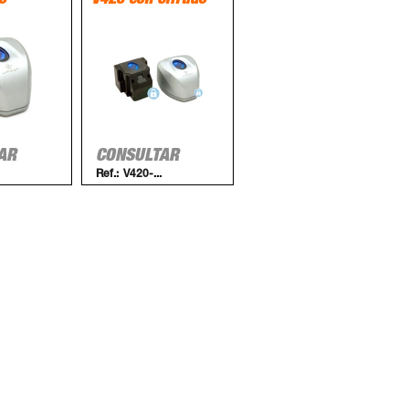
o
V420 con Cifrado
AR
CONSULTAR
Ref.:
V420-...