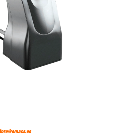
tore@emacs.es