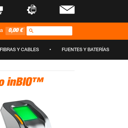
•
•
Buscar
0,00 €
ta
•
FIBRAS Y CABLES
FUENTES Y BATERÍAS
to inBIO™