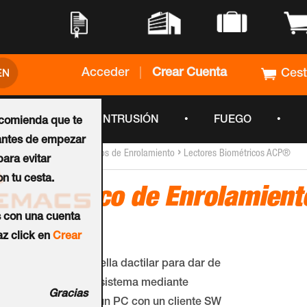
•
•
•
•
Acceder
|
Crear Cuenta
Ces
•
•
•
CCTV
INTRUSIÓN
FUEGO
ecomienda que te
ntes de empezar
›
›
Inicio
Lectores Biométricos de Enrolamiento
Lectores Biométricos ACP®
ara evitar
n tu cesta.
Biométrico de Enrolamien
s con una cuenta
Ref.:
USB-BIO
z click en
Crear
Lector externo de huella dactilar para dar de
alta las huellas en el sistema mediante
Gracias
conexionado USB a un PC con un cliente SW