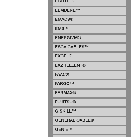
ECOTEL®
ELMDENE™
EMACS®
EMS™
ENERGIVM®
ESCA CABLES™
EXCEL®
EXZHELLENT®
FAAC®
FARGO™
FERMAX®
FUJITSU®
G.SKILL™
GENERAL CABLE®
GENIE™