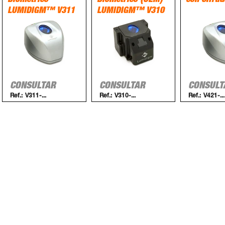
Biométrico
Biométrico (OEM)
con Cifrad
LUMIDIGM™ V311
LUMIDIGM™ V310
CONSULTAR
CONSULTAR
CONSULT
Ref.:
V311-...
Ref.:
V310-...
Ref.:
V421-...