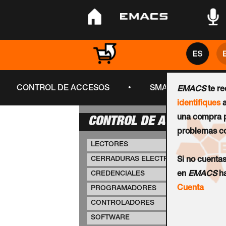
•
•
•
•
CONTROL DE ACCESOS
SMART CITY
EMACS
te r
identifiques
a
una compra p
CONTROL DE ACCESOS
problemas co
LECTORES
CERRADURAS ELECTRÓNICAS
Si no cuenta
CREDENCIALES
en
EMACS
ha
Cuenta
PROGRAMADORES
CONTROLADORES
SOFTWARE