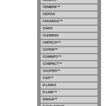
CEBEK®
CEMBRE™
CERVI®
CHUANGO™
CIAS®
CLEMSA®
CMITECH™
COFEM™
COMINFO™
COMPACT™
COOPER™
CQR™
D-LINK®
D-LINK™
DAHUA™