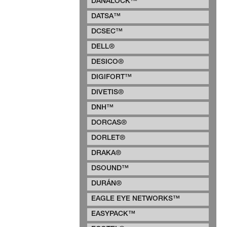
DANALOCK™
DATSA™
DCSEC™
DELL®
DESICO®
DIGIFORT™
DIVETIS®
DNH™
DORCAS®
DORLET®
DRAKA®
DSOUND™
DURÁN®
EAGLE EYE NETWORKS™
EASYPACK™