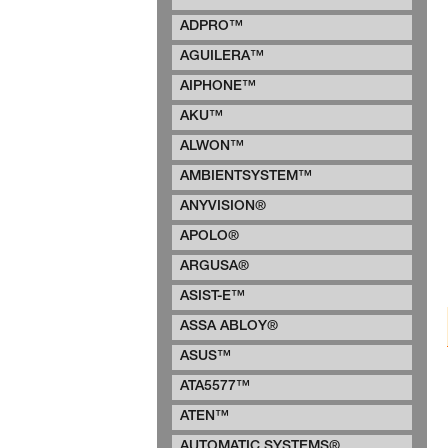
ADPRO™
AGUILERA™
AIPHONE™
AKU™
ALWON™
AMBIENTSYSTEM™
ANYVISION®
APOLO®
ARGUSA®
ASIST-E™
ASSA ABLOY®
ASUS™
ATA5577™
ATEN™
AUTOMATIC SYSTEMS®