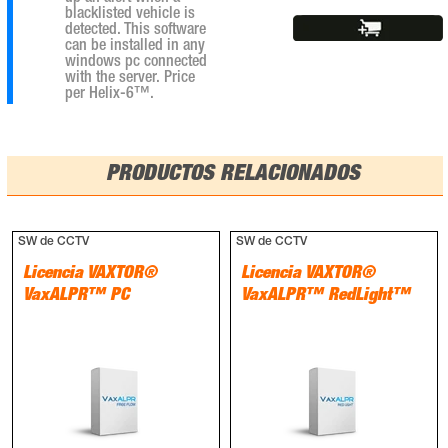
blacklisted vehicle is
detected. This software
can be installed in any
windows pc connected
with the server. Price
per Helix-6™.
PRODUCTOS RELACIONADOS
SW de CCTV
SW de CCTV
Licencia VAXTOR®
Licencia VAXTOR®
VaxALPR™ PC
VaxALPR™ RedLight™