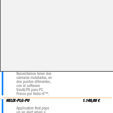
para control urbano.
Precio por Helix-6™.
HELIX-PLG-RL
1.425,00 €
Ampliación (Plug-in)
de licencia. Soporte
para gestión de
VaxALPR™
RedLight™.
HELIX-PLG-AVG
1.425,00 €
Componente Helix-6™
que calcula la
velocidad promedio a
la que viaja un
vehículo. NOTA:
Necesitamos tener dos
cámaras instaladas, en
dos puntos diferentes,
con el software
VaxALPR para PC.
Precio por Helix-6™.
HELIX-PLG-PU
1.140,00 €
Application that pops
up an alert when a