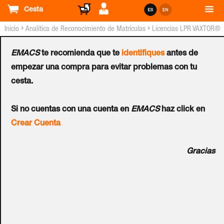
Cesta
›
›
Inicio
Analítica de Reconocimiento de Matrículas
Licencias LPR VAXTOR®
para Servidores
EMACS
te recomienda que te
identifiques
antes de
Licencia VAXTOR®
empezar una compra para evitar problemas con tu
cesta.
VaxOCR™ Engine
Si no cuentas con una cuenta en
EMACS
haz click en
Ref.:
VAX-OCR-ENG
Crear Cuenta
Motor OCR Vaxtor disponible tanto en librerías dinámicas
Gracias
(Windows) como en librerías compartidas (Linux) que
acepta imágenes como entrada y devuelve matrículas
como salida. Precio por PC.