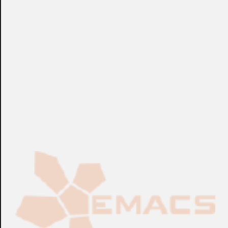
+info: