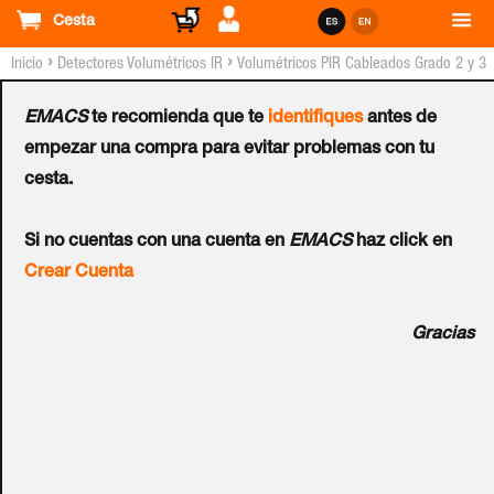
Cesta
›
›
Inicio
Detectores Volumétricos IR
Volumétricos PIR Cableados Grado 2 y 3
EMACS
te recomienda que te
identifiques
antes de
Volumétrico PIR UTC™
empezar una compra para evitar problemas con tu
cesta.
VE1016AM - G3
Ref.:
VE1016AM
Si no cuentas con una cuenta en
EMACS
haz click en
Crear Cuenta
Detector de infrarrojos pasivo antimasking con tecnología
Gracias
vectorial. Alcance: 16 metros con 9 cortinas en abanico.
Salidas: alarma (NC), tamper (NC) y fallo (NC). Altura
instalación: 1.8 a 3 metros. Campo de visión 86º.
Anticamuflaje. Alimentación: 12VDC. Temperatura de
trabajo: -10ºC a 55ºC. Dimensiones: 175 x 93 x 66 mm.
Certificado Grado de Seguridad 3.