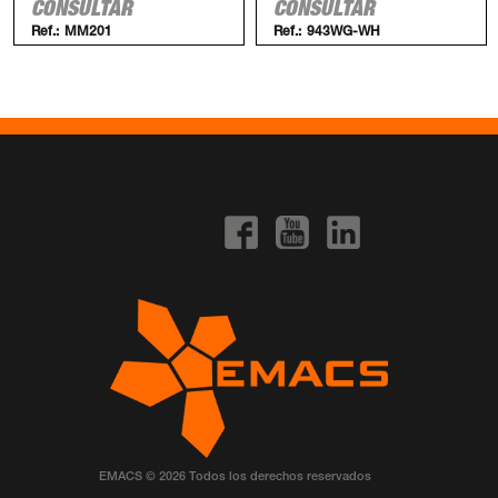
CONSULTAR
CONSULTAR
Ref.:
MM201
Ref.:
943WG-WH
EMACS © 2026 Todos los derechos reservados