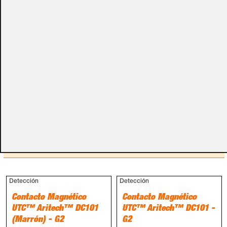
campos de textos opcionales que te aparecen en el
carro de la compra.
Métodos de pago
PRODUCTOS RELACIONADOS
Detección
Detección
Contacto Magnético
Contacto Magnético
UTC™ Aritech™ DC101
UTC™ Aritech™ DC101 -
(Marrón) - G2
G2