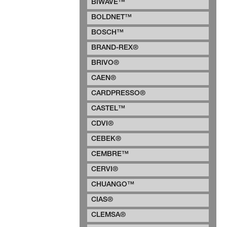
BIWAVE™
BOLDNET™
BOSCH™
BRAND-REX®
BRIVO®
CAEN®
CARDPRESSO®
CASTEL™
CDVI®
CEBEK®
CEMBRE™
CERVI®
CHUANGO™
CIAS®
CLEMSA®