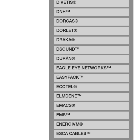
DIVETIS®
DNH™
DORCAS®
DORLET®
DRAKA®
DSOUND™
DURÁN®
EAGLE EYE NETWORKS™
EASYPACK™
ECOTEL®
ELMDENE™
EMACS®
EMS™
ENERGIVM®
ESCA CABLES™