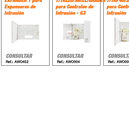
EXPANDER 1 para
7/TRZ20/SATEL/GRADE3
7/TRP40/S
Expansores de
para Centrales de
para Centr
Intrusión
Intrusión - G3
Intrusión
CONSULTAR
CONSULTAR
CONSULT
Ref.:
AWO452
Ref.:
AWO004
Ref.:
AWO00