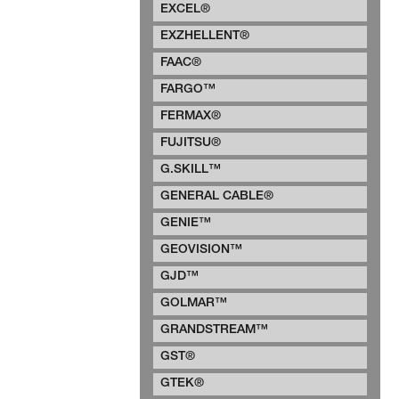
EXCEL®
EXZHELLENT®
FAAC®
FARGO™
FERMAX®
FUJITSU®
G.SKILL™
GENERAL CABLE®
GENIE™
GEOVISION™
GJD™
GOLMAR™
GRANDSTREAM™
GST®
GTEK®