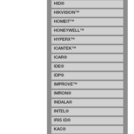
HID®
HIKVISION™
HOMEIT™
HONEYWELL™
HYPERX™
ICANTEK™
ICAR®
IDE®
IDP®
IMPROVE™
IMRON®
INDALA®
INTEL®
IRIS ID®
KAC®