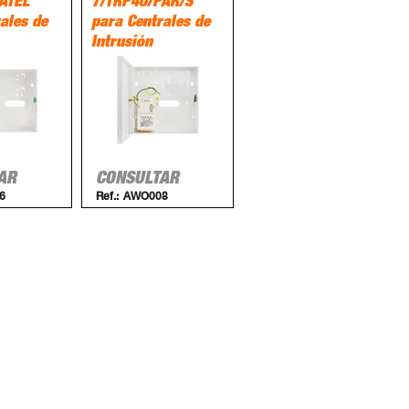
ATEL
7/TRP40/PAR/S
ales de
para Centrales de
Intrusión
AR
CONSULTAR
6
Ref.:
AWO008