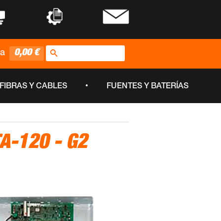
•
•
Buscar
0,00 €
ta
•
FIBRAS Y CABLES
FUENTES Y BATERÍAS
A-120 - G2