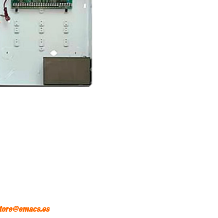
tore@emacs.es