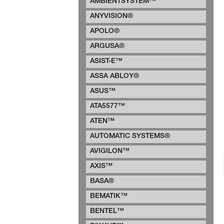
AMBIENTSYSTEM™
ANYVISION®
APOLO®
ARGUSA®
ASIST-E™
ASSA ABLOY®
ASUS™
ATA5577™
ATEN™
AUTOMATIC SYSTEMS®
AVIGILON™
AXIS™
BASA®
BEMATIK™
BENTEL™