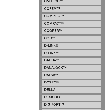
CMITECH™
COFEM™
COMINFO™
COMPACT™
COOPER™
CQR™
D-LINK®
D-LINK™
DAHUA™
DANALOCK™
DATSA™
DCSEC™
DELL®
DESICO®
DIGIFORT™