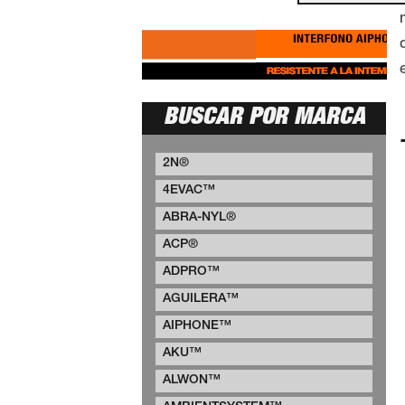
BUSCAR POR MARCA
2N®
4EVAC™
ABRA-NYL®
ACP®
ADPRO™
AGUILERA™
AIPHONE™
AKU™
ALWON™