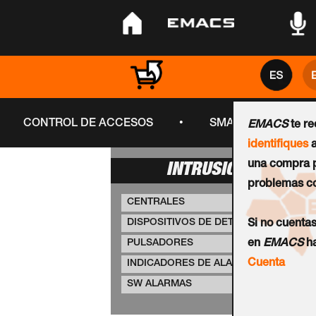
•
•
•
•
CONTROL DE ACCESOS
SMART CITY
EMACS
te r
identifiques
a
una compra p
INTRUSIÓN
problemas co
CENTRALES
DISPOSITIVOS DE DETECCIÓN
Si no cuenta
PULSADORES
en
EMACS
ha
Cuenta
INDICADORES DE ALARMA
SW ALARMAS