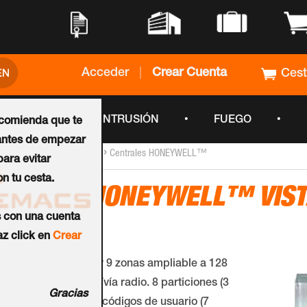
•
•
•
•
Acceder
|
Crear Cuenta
Ces
•
•
•
CCTV
INTRUSIÓN
FUEGO
ecomienda que te
ntes de empezar
›
›
Inicio
Paneles de Control
Centrales HONEYWELL™
ara evitar
n tu cesta.
Central HONEYWELL™ VIST
s con una cuenta
Ref.:
VISTA-120
z click en
Crear
Control/comunicador 9 zonas ampliable a 128
zonas multiplexadas/vía radio. 8 particiones (3
Gracias
áreas comunes). 150 códigos de usuario (7