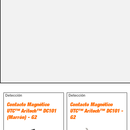
carro de la compra.
Métodos de pago
PRODUCTOS RELACIONADOS
Detección
Detección
Contacto Magnético
Contacto Magnético
UTC™ Aritech™ DC101
UTC™ Aritech™ DC101 -
(Marrón) - G2
G2