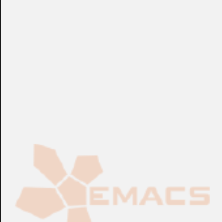
+info: