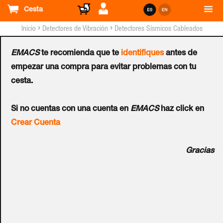
Cesta
›
›
Inicio
Detectores de Vibración
Detectores Sísmicos Cableados
EMACS
te recomienda que te
identifiques
antes de
Kit de Configuración
empezar una compra para evitar problemas con tu
cesta.
UTC™ para Detectores
Si no cuentas con una cuenta en
EMACS
haz click en
Sísmicos
Crear Cuenta
Ref.:
VVK700
Gracias
KIT de configuración de detectores sísmicos VV700.
SCM700+VVI740. Incluye cable de comunicación RS232 y
CD de configuración compatible con Windows 95, 98, NT,
2000 o XP.